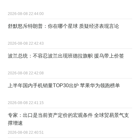
2026-08-08 22:44:00
舒默怒斥特朗普：你在哪个星球 质疑经济表现言论
2026-08-08 22:42:43
波兰总统：不容忍波兰出现班德拉旗帜 援乌带上价签
2026-08-08 22:42:08
上半年国内手机销量TOP30出炉 苹果华为领跑榜单
2026-08-08 22:41:15
专家：出口是当前资产定价的宏观条件 全球贸易景气支
撑增速
2026-08-08 22:40:51