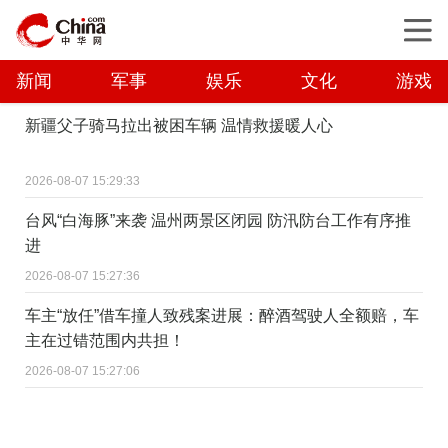
新闻
军事
娱乐
文化
游戏
新疆父子骑马拉出被困车辆 温情救援暖人心
2026-08-07 15:29:33
台风“白海豚”来袭 温州两景区闭园 防汛防台工作有序推
进
2026-08-07 15:27:36
车主“放任”借车撞人致残案进展：醉酒驾驶人全额赔，车
主在过错范围内共担！
2026-08-07 15:27:06