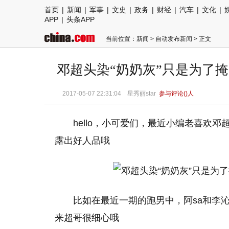
首页
|
新闻
|
军事
|
文史
|
政务
|
财经
|
汽车
|
文化
|
APP
|
头条APP
当前位置：
新闻
>
自动发布新闻
> 正文
邓超头染“奶奶灰”只是为了
2017-05-07 22:31:04 星秀丽star
参与评论(
)人
hello，小可爱们，最近小编老喜欢
露出好人品哦
比如在最近一期的跑男中，阿sa和李
来超哥很细心哦