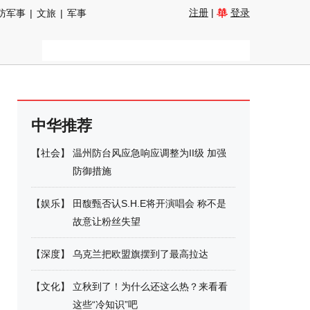
注册
|
登录
防军事
|
文旅
|
军事
中华推荐
【
社会
】
温州防台风应急响应调整为II级 加强
防御措施
【
娱乐
】
田馥甄否认S.H.E将开演唱会 称不是
故意让粉丝失望
【
深度
】
乌克兰把欧盟旗摆到了最高拉达
【
文化
】
立秋到了！为什么还这么热？来看看
这些“冷知识”吧