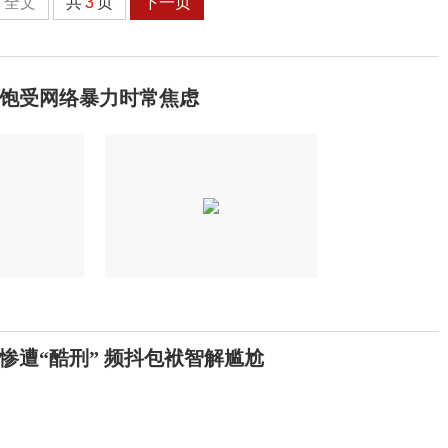
全文
共
3
页
下一页
饱受网络暴力时常焦虑
惨遭“酷刑” 频抖包袱智解尴尬