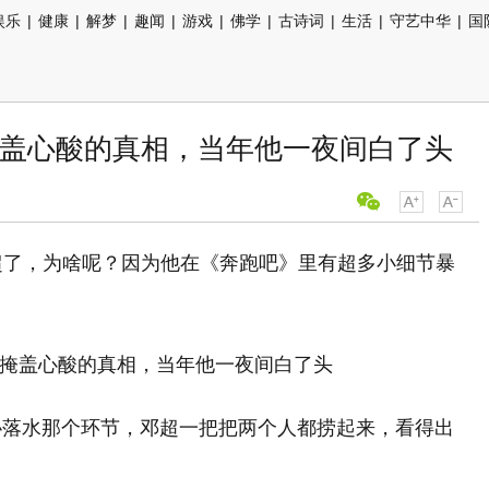
娱乐
|
健康
|
解梦
|
趣闻
|
游戏
|
佛学
|
古诗词
|
生活
|
守艺中华
|
国
掩盖心酸的真相，当年他一夜间白了头
邓超了，为啥呢？因为他在《奔跑吧》里有超多小细节暴
沁落水那个环节，邓超一把把两个人都捞起来，看得出