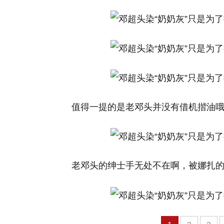
值得一提的是老邓头并没有借机揩油哦
老邓头的绅士手无处不在啊，被娜扎