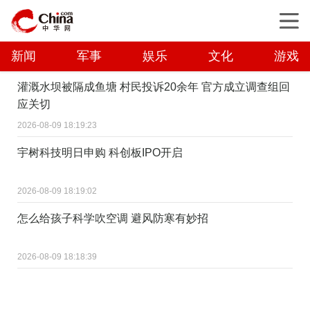
新闻
军事
娱乐
文化
游戏
灌溉水坝被隔成鱼塘 村民投诉20余年 官方成立调查组回
应关切
2026-08-09 18:19:23
宇树科技明日申购 科创板IPO开启
2026-08-09 18:19:02
怎么给孩子科学吹空调 避风防寒有妙招
2026-08-09 18:18:39