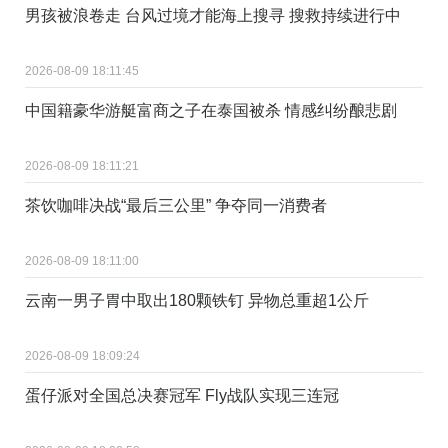
男孩被浪卷走 台风过境才能海上搜寻 搜救持续进行中
2026-08-09 18:11:45
中国籍豪华游艇富商之子在泰国被杀 情感纠纷酿悲剧
2026-08-09 18:11:21
茶饮咖啡决战“最后三公里” 争夺同一消费者
2026-08-09 18:11:00
云南一男子胃中取出180颗铁钉 异物总重超1公斤
2026-08-09 18:09:24
蛋仔派对全国总决赛冠军 Fly战队实现三连冠