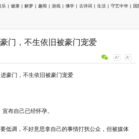
娱乐
|
健康
|
解梦
|
趣闻
|
游戏
|
佛学
|
古诗词
|
生活
|
守艺中华
|
国
豪门，不生依旧被豪门宠爱
照，宣布自己已经怀孕。
想要低调，不好意思拿自己的事情打扰公众，但被媒体