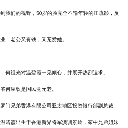
到我们的视野，50岁的脸完全不输年轻的江疏影，反
事业，老公又有钱， 又宠爱她。
光，何祖光对温碧霞一见倾心，并展开热烈追求。
爷爷何应钦是国民党元老。
所罗门兄弟香港有限公司亚太地区投资银行部副总裁。
而温碧霞出生于香港新界将军澳调景岭，家中兄弟姐妹