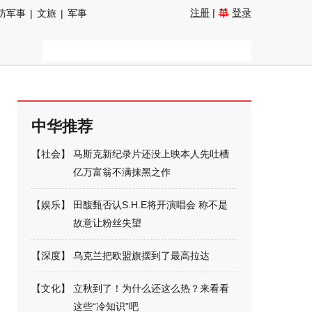
注册
|
登录
防军事
|
文旅
|
军事
中华推荐
【
社会
】
马斯克新纪录片还没上映本人先吐槽
亿万富翁不满抹黑之作
【
娱乐
】
田馥甄否认S.H.E将开演唱会 称不是
故意让粉丝失望
【
深度
】
乌克兰把欧盟旗摆到了最高拉达
【
文化
】
立秋到了！为什么还这么热？来看看
这些“冷知识”吧