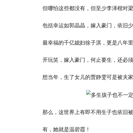
但哪怕这些都没有，但至少李泽楷对
包括幸运如郭晶晶，嫁入豪门，依旧
最幸福的千亿媳妇徐子淇，更是八年
开玩笑，嫁入豪门，何止要生，还必
想当年，生了女儿的贾静雯可是被夫
那么，这世界上有即不用生子也依旧
有，她就是温碧霞！