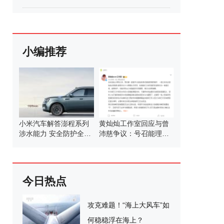
小编推荐
小米汽车解答澎程系列
黄灿灿工作室回应与曾
涉水能力 安全防护全面
沛慈争议：号召能理智
解析
发言
今日热点
攻克难题！“海上大风车”如
何稳稳浮在海上？