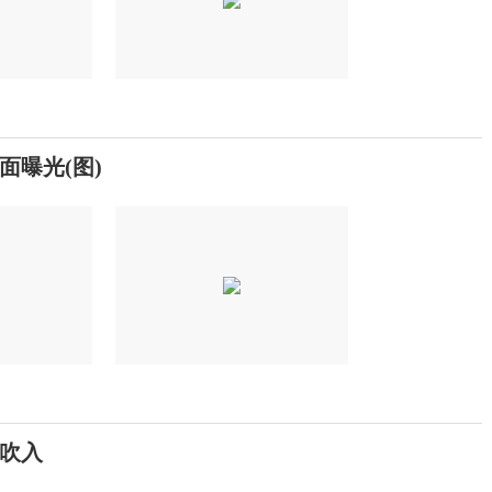
曝光(图)
吹入