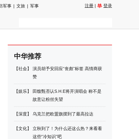
注册
|
登录
防军事
|
文旅
|
军事
中华推荐
【
社会
】
演员胡予安回应“丧彪”标签 高情商获
赞
【
娱乐
】
田馥甄否认S.H.E将开演唱会 称不是
故意让粉丝失望
【
深度
】
乌克兰把欧盟旗摆到了最高拉达
【
文化
】
立秋到了！为什么还这么热？来看看
这些“冷知识”吧