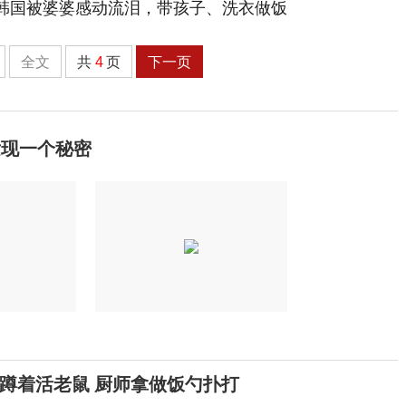
全文
共
4
页
下一页
发现一个秘密
蹲着活老鼠 厨师拿做饭勺扑打