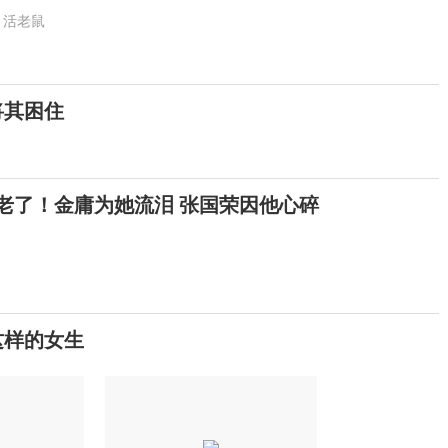
活老鼠
将其困住
就老了！金庸为她流泪 张国荣因他心碎
这样的女生