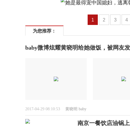
1
2
3
4
为您推荐：
baby微博炫耀黄晓明给她做饭，被网友
2017-04-29 08:10:53
黄晓明
baby
南京一餐饮店油锅上