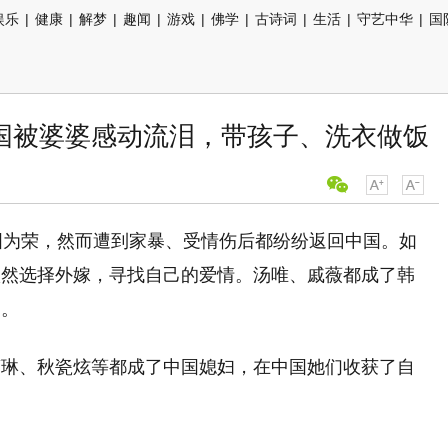
娱乐
|
健康
|
解梦
|
趣闻
|
游戏
|
佛学
|
古诗词
|
生活
|
守艺中华
|
国
国被婆婆感动流泪，带孩子、洗衣做饭
国为荣，然而遭到家暴、受情伤后都纷纷返回中国。如
依然选择外嫁，寻找自己的爱情。汤唯、戚薇都成了韩
了。
蔡琳、秋瓷炫等都成了中国媳妇，在中国她们收获了自