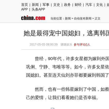
首页
|
新闻
|
军事
|
文史
|
政务
|
财经
|
汽车
|
文化
|
APP
|
头条APP
当前位置：
新闻
>
自动发布新闻
> 正文
她是最得宠中国媳妇，逃离韩
2017-05-05 08:00:39 璐璐娱乐
参与评论(
)人
曾经，90年代，许多女星都为嫁到外
巩俐、宁静、韦唯等等。如今，许多女星
国媳妇。甚至连天仙刘亦菲都要嫁到韩国
然而，也有一些韩星嫁到了中国，如
己的爱情，让我们看看她们是否幸福。