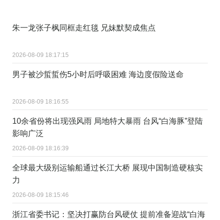
朱一龙张子枫同框走红毯 兄妹默契成焦点
2026-08-09 18:17:15
男子被沙蜇蜇伤5小时后呼吸困难 海边度假险送命
2026-08-09 18:16:55
10余省份将出现强风雨 局地特大暴雨 台风“白海豚”登陆
影响广泛
2026-08-09 18:16:39
全球最大级别运输船通过长江大桥 展现中国制造硬核实
力
2026-08-09 18:15:46
浙江省委书记：坚决打赢防台风硬仗 提前准备迎战“白海