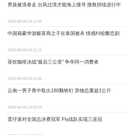
男孩被浪卷走 台风过境才能海上搜寻 搜救持续进行中
2026-08-09 18:11:45
中国籍豪华游艇富商之子在泰国被杀 情感纠纷酿悲剧
2026-08-09 18:11:21
茶饮咖啡决战“最后三公里” 争夺同一消费者
2026-08-09 18:11:00
云南一男子胃中取出180颗铁钉 异物总重超1公斤
2026-08-09 18:09:24
蛋仔派对全国总决赛冠军 Fly战队实现三连冠