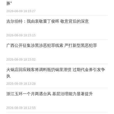
豚”
2026-08-09 18:15:27
吉尔伯特：我由衷敬重丁俊晖 敬意背后的深意
2026-08-09 18:15:15
广西公开征集涉黑涉恶犯罪线索 严打新型黑恶犯罪
2026-08-09 18:15:02
火锅店回应顾客将调料瓶扔锅里泄愤 过期代金券引发争
执
2026-08-09 18:13:28
浙江玉环一个月两遇台风 基层治理能力显著提升
2026-08-09 18:12:55