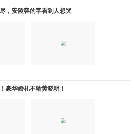
尽，安陵容的字看到人想哭
闻！豪华婚礼不输黄晓明！