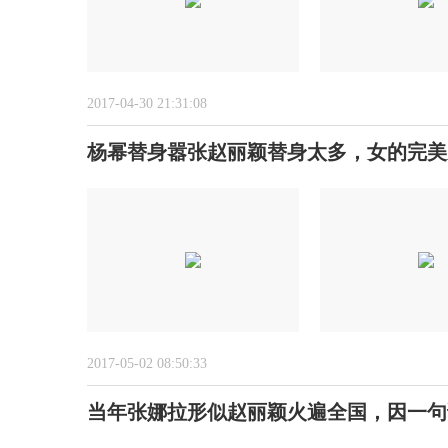
2017-04-30 21:31:08
杨幂替身嚣张赵丽颖替身太多，女的完美
2017-05-02 08:50:33
当年张娜拉形似赵丽颖火遍全国，因一句