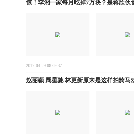
惊！李湘一家每月吃掉7万块？是蒋欣伙食
2017-04-29 08:09:37
赵丽颖 周星驰 林更新原来是这样拍骑马