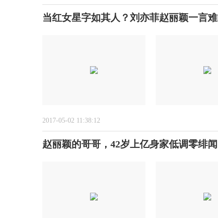
当红女星字如其人？刘亦菲赵丽颖一言难
2017-05-02 11:38:12
赵丽颖的哥哥，42岁上亿身家低调零绯