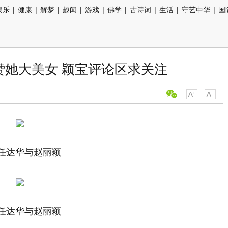
娱乐
|
健康
|
解梦
|
趣闻
|
游戏
|
佛学
|
古诗词
|
生活
|
守艺中华
|
国
赞她大美女 颖宝评论区求关注
达华与赵丽颖
达华与赵丽颖