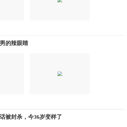
男的辣眼睛
话被封杀，今36岁变样了