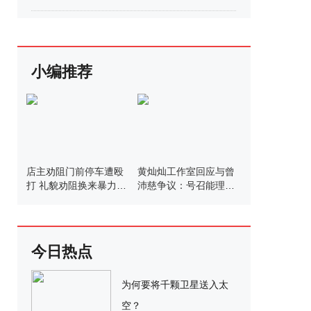
小编推荐
店主劝阻门前停车遭殴
黄灿灿工作室回应与曾
打 礼貌劝阻换来暴力相
沛慈争议：号召能理智
向
发言
今日热点
为何要将千颗卫星送入太
空？