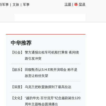
注册
|
登录
防军事
|
文旅
|
军事
中华推荐
【
社会
】
警方通报出租车司机殴打乘客 夜间绕
路引发冲突
【
娱乐
】
田馥甄否认S.H.E将开演唱会 称不是
故意让粉丝失望
【
深度
】
乌克兰把欧盟旗摆到了最高拉达
【
文化
】
“越韵华光·百廿流芳”纪念越剧诞生120
周年主题晚会圆满播出