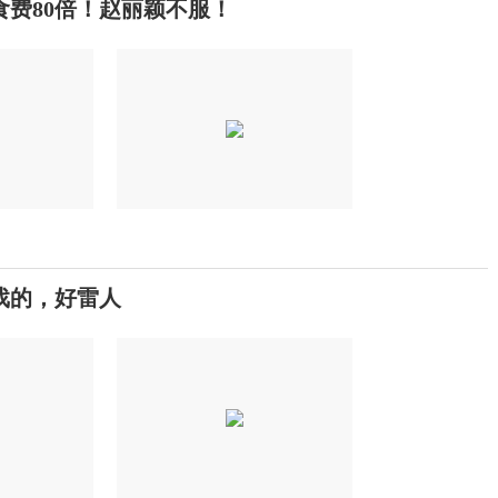
费80倍！赵丽颖不服！
戏的，好雷人