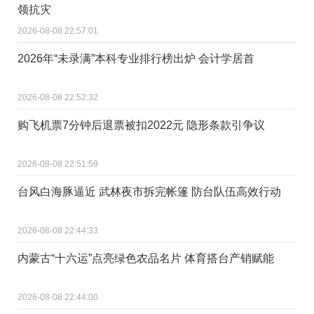
领抗灾
2026-08-08 22:57:01
2026年“未录满”本科专业排行榜出炉 会计学居首
2026-08-08 22:52:32
购飞机票7分钟后退票被扣2022元 隐形条款引争议
2026-08-08 22:51:59
台风白海豚逼近 武林夜市拆完帐篷 防台队伍高效行动
2026-08-08 22:44:33
内蒙古“十六运”点亮绿色农品名片 体育搭台产销赋能
2026-08-08 22:44:00