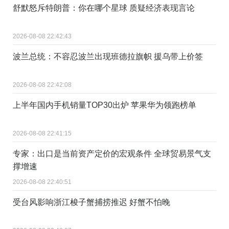
舒默怒斥特朗普：你在哪个星球 质疑经济表现言论
2026-08-08 22:42:43
波兰总统：不容忍波兰出现班德拉旗帜 援乌带上价签
2026-08-08 22:42:08
上半年国内手机销量TOP30出炉 苹果华为领跑榜单
2026-08-08 22:41:15
专家：出口是当前资产定价的宏观条件 全球贸易景气支
撑增速
2026-08-08 22:40:51
受台风影响浙江梭子蟹捕捞推迟 好蟹不怕晚