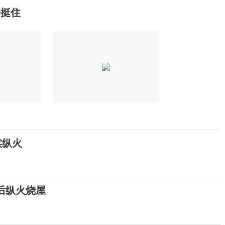
哥挺住
实纵火
事后纵火烧屋