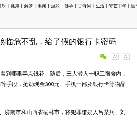
娱乐
|
健康
|
解梦
|
趣闻
|
游戏
|
佛学
|
古诗词
|
生活
|
守艺中华
|
国
姑娘临危不乱，给了假的银行卡密码
量着到哪里弄点钱花。随后，三人潜入一职工宿舍内，
嘴等手段，抢劫现金300元、手机一部及银行卡等物品
岛市、济南市和山西省榆林市，将犯罪嫌疑人吕某兵、刘