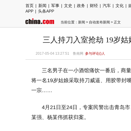
首页
|
新闻
|
军事
|
文史
|
政务
|
财经
|
汽车
|
文化
|
APP
|
头条APP
当前位置：
新闻
>
自动发布新闻
> 正文
三人持刀入室抢劫 19岁
2017-05-04 13:27:51 鲁南网
参与评论(
)人
三名男子在一小酒馆痛饮一番后，商
将一名19岁姑娘采取持刀威逼、用胶带封
一宗……
4月21日至24日，专案民警出击青
某强、杨某伟抓获归案。