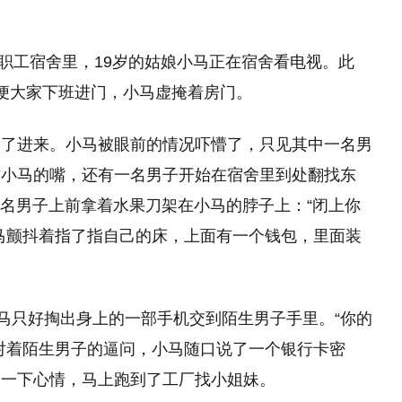
的职工宿舍里，19岁的姑娘小马正在宿舍看电视。此
便大家下班进门，小马虚掩着房门。
闯了进来。小马被眼前的情况吓懵了，只见其中一名男
封小马的嘴，还有一名男子开始在宿舍里到处翻找东
一名男子上前拿着水果刀架在小马的脖子上：“闭上你
马颤抖着指了指自己的床，上面有一个钱包，里面装
小马只好掏出身上的一部手机交到陌生男子手里。“你的
对着陌生男子的逼问，小马随口说了一个银行卡密
复一下心情，马上跑到了工厂找小姐妹。