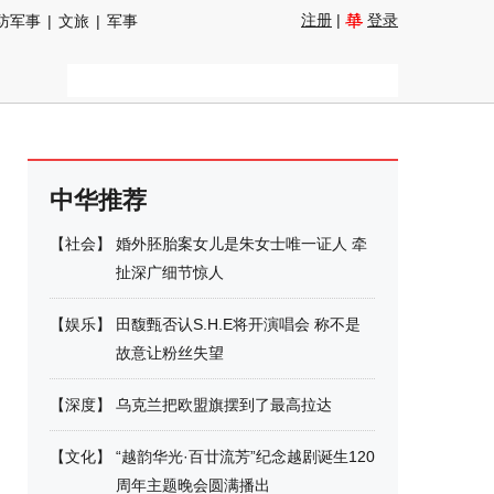
注册
|
登录
防军事
|
文旅
|
军事
中华推荐
【
社会
】
婚外胚胎案女儿是朱女士唯一证人 牵
扯深广细节惊人
【
娱乐
】
田馥甄否认S.H.E将开演唱会 称不是
故意让粉丝失望
【
深度
】
乌克兰把欧盟旗摆到了最高拉达
【
文化
】
“越韵华光·百廿流芳”纪念越剧诞生120
周年主题晚会圆满播出