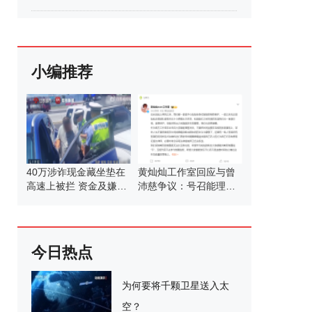
小编推荐
40万涉诈现金藏坐垫在
黄灿灿工作室回应与曾
高速上被拦 资金及嫌疑
沛慈争议：号召能理智
人均已移交警方反诈部
发言
门作进一步处理
今日热点
为何要将千颗卫星送入太
空？