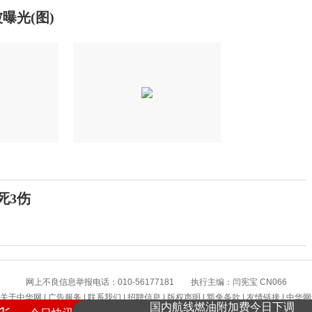
曝光(图)
死3伤
8月高温热浪来袭，这些地方需注意
网上不良信息举报电话：010-56177181 执行主编：闫宪宝 CN066
国内航线燃油附加费今日下调
关于中华网
|
广告服务
|
联系我们
|
招聘信息
|
版权声明
|
豁免条款
|
友情链接
|
中华网