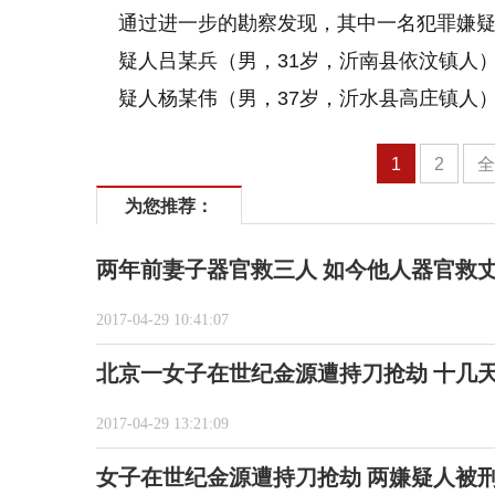
通过进一步的勘察发现，其中一名犯罪嫌
疑人吕某兵（男，31岁，沂南县依汶镇人
疑人杨某伟（男，37岁，沂水县高庄镇人
1
2
为您推荐：
两年前妻子器官救三人 如今他人器官救
2017-04-29 10:41:07
北京一女子在世纪金源遭持刀抢劫 十几
2017-04-29 13:21:09
女子在世纪金源遭持刀抢劫 两嫌疑人被