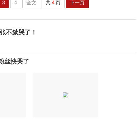
3
4
全文
共
4
页
下一页
一张不禁哭了！
粉丝快哭了