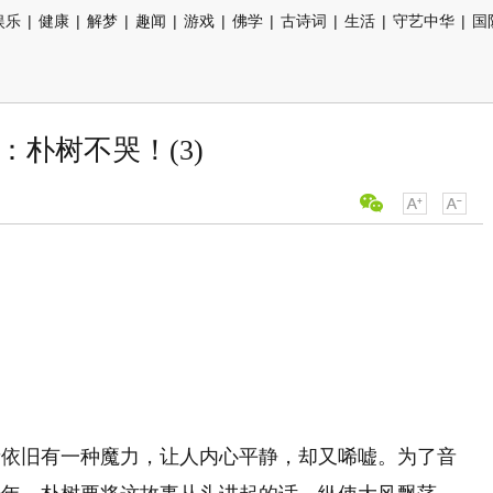
娱乐
|
健康
|
解梦
|
趣闻
|
游戏
|
佛学
|
古诗词
|
生活
|
守艺中华
|
国
：朴树不哭！(3)
音依旧有一种魔力，让人内心平静，却又唏嘘。为了音