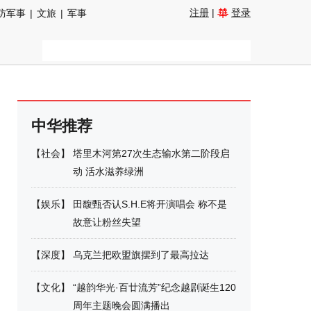
注册
|
登录
防军事
|
文旅
|
军事
中华推荐
【
社会
】
塔里木河第27次生态输水第二阶段启
动 活水滋养绿洲
【
娱乐
】
田馥甄否认S.H.E将开演唱会 称不是
故意让粉丝失望
【
深度
】
乌克兰把欧盟旗摆到了最高拉达
【
文化
】
“越韵华光·百廿流芳”纪念越剧诞生120
周年主题晚会圆满播出