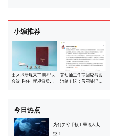
小编推荐
出入境新规来了 哪些人
黄灿灿工作室回应与曾
会被“拦住” 新规背后的
沛慈争议：号召能理智
考量
发言
今日热点
为何要将千颗卫星送入太
空？