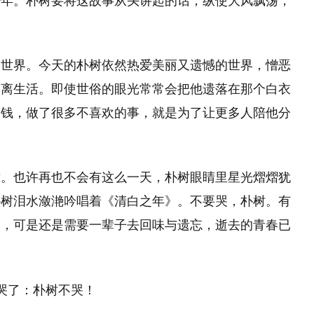
少年。朴树要将这故事从头讲起的话，纵使大风飘荡，
个世界。今天的朴树依然热爱美丽又遗憾的世界，憎恶
逃离生活。即使世俗的眼光常常会把他遗落在那个白衣
多钱，做了很多不喜欢的事，就是为了让更多人陪他分
树。也许再也不会有这么一天，朴树眼睛里星光熠熠犹
朴树泪水潋滟吟唱着《清白之年》。不要哭，朴树。有
白，可是还是需要一辈子去回味与遗忘，逝去的青春已