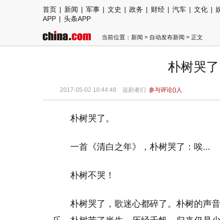
首页
|
新闻
|
军事
|
文史
|
政务
|
财经
|
汽车
|
文化
|
APP
|
头条APP
当前位置：
新闻
>
自动发布新闻
> 正文
朴树哭了
2017-05-02 10:44:48 追剧者们
参与评论(
)人
朴树哭了。
一首《清白之年》，朴树哭了：唉...
朴树不哭！
朴树哭了，歌迷心都碎了。朴树的声