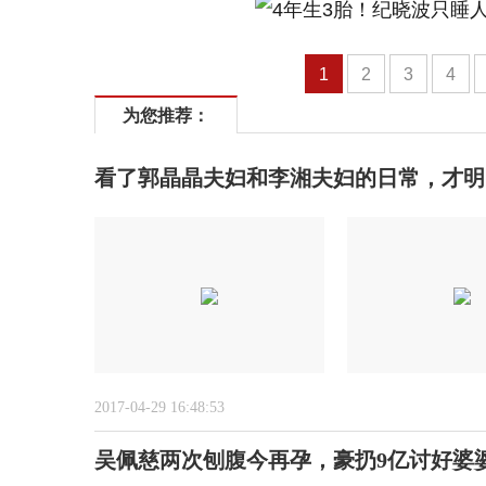
1
2
3
4
为您推荐：
看了郭晶晶夫妇和李湘夫妇的日常，才明
2017-04-29 16:48:53
吴佩慈两次刨腹今再孕，豪扔9亿讨好婆