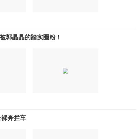
被郭晶晶的踏实圈粉！
上裸奔拦车