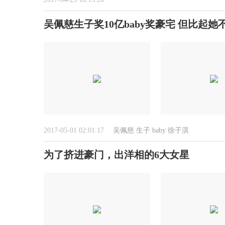
吴佩慈生子奖10亿baby奖豪宅 但比起她
2017-05-01 02:01:17
吴佩慈
生子
baby
徐子淇
为了挤进豪门，出洋相的6大女星