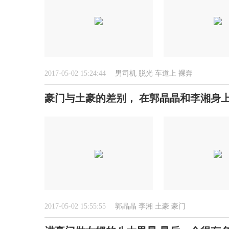
2017-05-02 15:24:44
男司机
脱光
车道上
裸奔
豪门与土豪的差别， 在郭晶晶和李湘身
2017-05-02 15:55:55
郭晶晶
李湘
土豪
豪门