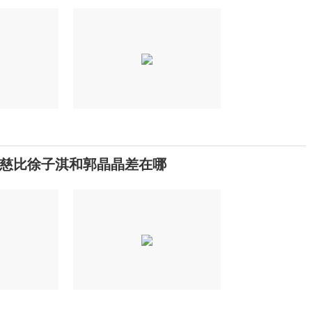
慈比徐子淇和郭晶晶差在哪