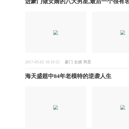
进豪门做女婿的八大男星,最后一个很有
2017-05-02 18:18:52
豪门
女婿
男星
海天盛筵中84年老模特的逆袭人生