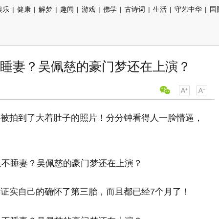
娱乐
|
健康
|
解梦
|
趣闻
|
游戏
|
佛学
|
古诗词
|
生活
|
守艺中华
|
国
不睡妻？吴佩慈的豪门梦还在上演？
还被拍到了大着肚子的照片！分分钟看得人一脸懵逼，
证实自己的确怀了第三胎，而且都已经7个月了！