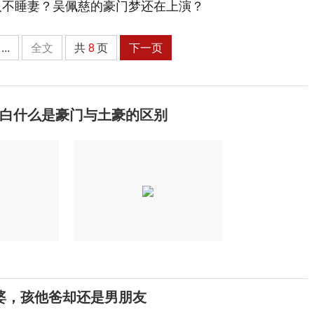
...
全文
共
8
页
下一页
白什么是豪门与土豪的区别
婆，孩他爸却还是男朋友