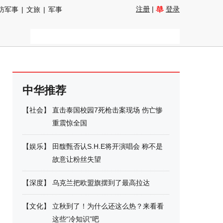
注册
|
登录
防军事
|
文旅
|
军事
中华推荐
【
社会
】
直击泰国校园7死枪击案现场 伤亡惨
重震惊全国
【
娱乐
】
田馥甄否认S.H.E将开演唱会 称不是
故意让粉丝失望
【
深度
】
乌克兰把欧盟旗摆到了最高拉达
【
文化
】
立秋到了！为什么还这么热？来看看
这些“冷知识”吧