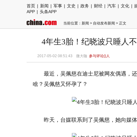
首页
|
新闻
|
军事
|
文史
|
政务
|
财经
|
汽车
|
文化
|
APP
|
头条APP
当前位置：
新闻
>
自动发布新闻
> 正文
4年生3胎！纪晓波只睡人
2017-05-02 08:51:43 微大咖
参与评论(
)人
最近，吴佩慈在迪士尼被网友偶遇，
啥？吴佩慈又怀孕了？
昨天，台媒联系到了吴佩慈，她向媒体