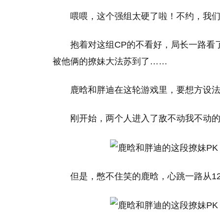
喂喂，这个强组太硬了啦！不约，我
抱着对这组CP的不看好，局长一路看
被他俩的撩妹大法苏到了……
鹿晗和胖迪在这轮游戏里，要想方设
刚开始，两个人进入了敌不动我不动
但是，憋不住笑的鹿晗，心跳一路从12