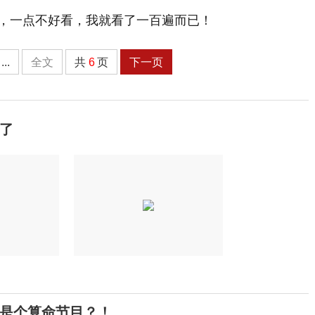
...
全文
共
6
页
下一页
了
它是个算命节目？！