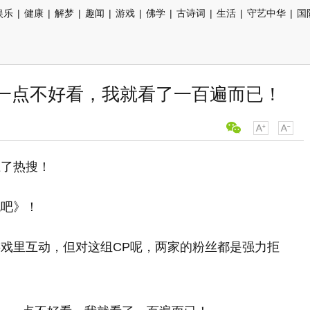
娱乐
|
健康
|
解梦
|
趣闻
|
游戏
|
佛学
|
古诗词
|
生活
|
守艺中华
|
国
，一点不好看，我就看了一百遍而已！
上了热搜！
跑吧》！
戏里互动，但对这组CP呢，两家的粉丝都是强力拒