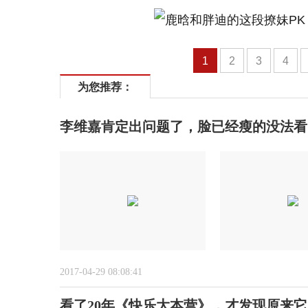
1
2
3
4
为您推荐：
李维嘉肯定出问题了，脸已经瘦的没法看
2017-04-29 08:08:41
看了20年《快乐大本营》，才发现原来