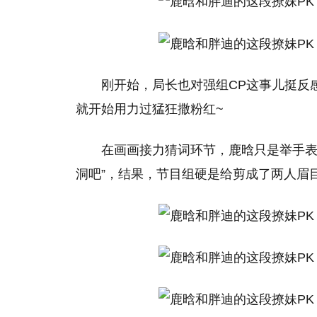
刚开始，局长也对强组CP这事儿挺反
就开始用力过猛狂撒粉红~
在画画接力猜词环节，鹿晗只是举手表
洞吧”，结果，节目组硬是给剪成了两人眉