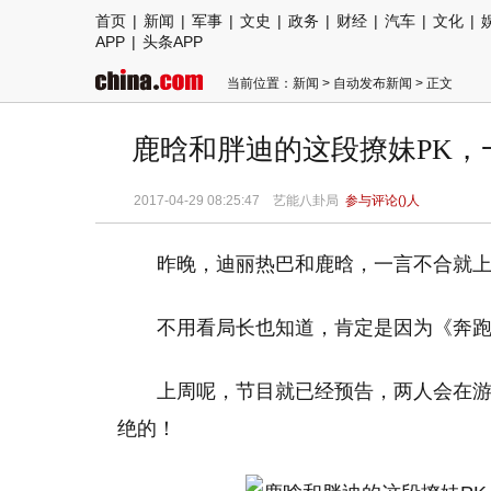
首页
|
新闻
|
军事
|
文史
|
政务
|
财经
|
汽车
|
文化
|
APP
|
头条APP
当前位置：
新闻
>
自动发布新闻
> 正文
鹿晗和胖迪的这段撩妹PK
2017-04-29 08:25:47 艺能八卦局
参与评论(
)人
昨晚，迪丽热巴和鹿晗，一言不合就
不用看局长也知道，肯定是因为《奔
上周呢，节目就已经预告，两人会在游
绝的！