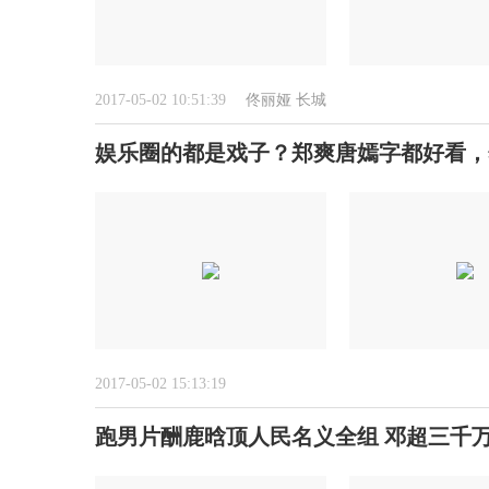
2017-05-02 10:51:39
佟丽娅
长城
娱乐圈的都是戏子？郑爽唐嫣字都好看，
2017-05-02 15:13:19
跑男片酬鹿晗顶人民名义全组 邓超三千万