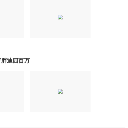
万胖迪四百万