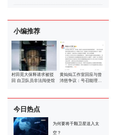
小编推荐
村田晃大保释请求被驳
黄灿灿工作室回应与曾
回 自卫队员非法闯使馆
沛慈争议：号召能理智
发言
今日热点
为何要将千颗卫星送入太
空？