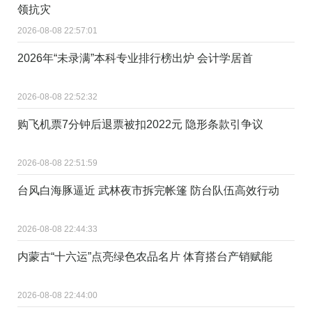
领抗灾
2026-08-08 22:57:01
2026年“未录满”本科专业排行榜出炉 会计学居首
2026-08-08 22:52:32
购飞机票7分钟后退票被扣2022元 隐形条款引争议
2026-08-08 22:51:59
台风白海豚逼近 武林夜市拆完帐篷 防台队伍高效行动
2026-08-08 22:44:33
内蒙古“十六运”点亮绿色农品名片 体育搭台产销赋能
2026-08-08 22:44:00