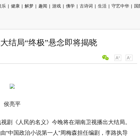
娱乐
|
健康
|
解梦
|
趣闻
|
游戏
|
佛学
|
古诗词
|
生活
|
守艺中华
|
国
大结局“终极”悬念即将揭晓
侯亮平
题材电视剧《人民的名义》今晚将在湖南卫视播出大结局。
由“中国政治小说第一人”周梅森担任编剧，李路执导