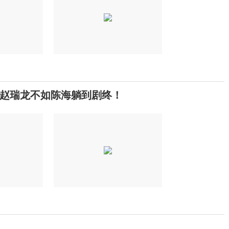
赵瑞龙不如陈海躺到剧终！