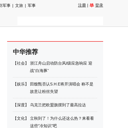
注册
|
登录
防军事
|
文旅
|
军事
中华推荐
【
社会
】
浙江舟山启动防台风Ⅰ级应急响应 迎
战“白海豚”
【
娱乐
】
田馥甄否认S.H.E将开演唱会 称不是
故意让粉丝失望
【
深度
】
乌克兰把欧盟旗摆到了最高拉达
【
文化
】
立秋到了！为什么还这么热？来看看
这些“冷知识”吧