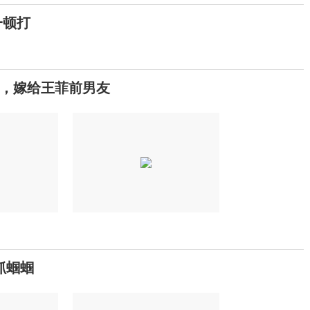
一顿打
，嫁给王菲前男友
抓蝈蝈