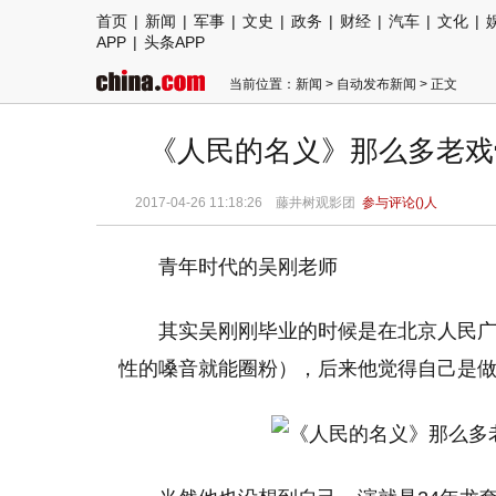
首页
|
新闻
|
军事
|
文史
|
政务
|
财经
|
汽车
|
文化
|
APP
|
头条APP
当前位置：
新闻
>
自动发布新闻
> 正文
《人民的名义》那么多老戏
2017-04-26 11:18:26 藤井树观影团
参与评论(
)人
青年时代的吴刚老师
其实吴刚刚毕业的时候是在北京人民
性的嗓音就能圈粉），后来他觉得自己是