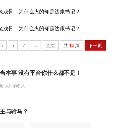
5
6
7
...
全文
共
10
页
下一页
当本事 没有平台你什么都不是！
记
人民的名义
主与驸马？