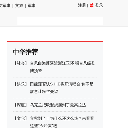
注册
|
登录
防军事
|
文旅
|
军事
中华推荐
【
社会
】
台风白海豚逼近浙江玉环 强台风级登
陆预警
【
娱乐
】
田馥甄否认S.H.E将开演唱会 称不是
故意让粉丝失望
【
深度
】
乌克兰把欧盟旗摆到了最高拉达
【
文化
】
立秋到了！为什么还这么热？来看看
这些“冷知识”吧