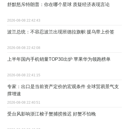
舒默怒斥特朗普：你在哪个星球 质疑经济表现言论
2026-08-08 22:42:43
波兰总统：不容忍波兰出现班德拉旗帜 援乌带上价签
2026-08-08 22:42:08
上半年国内手机销量TOP30出炉 苹果华为领跑榜单
2026-08-08 22:41:15
专家：出口是当前资产定价的宏观条件 全球贸易景气支
撑增速
2026-08-08 22:40:51
受台风影响浙江梭子蟹捕捞推迟 好蟹不怕晚