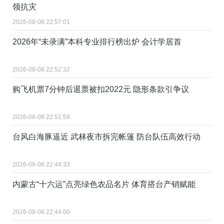
领抗灾
2026-08-08 22:57:01
2026年“未录满”本科专业排行榜出炉 会计学居首
2026-08-08 22:52:32
购飞机票7分钟后退票被扣2022元 隐形条款引争议
2026-08-08 22:51:59
台风白海豚逼近 武林夜市拆完帐篷 防台队伍高效行动
2026-08-08 22:44:33
内蒙古“十六运”点亮绿色农品名片 体育搭台产销赋能
2026-08-08 22:44:00