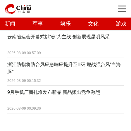
新闻
军事
娱乐
文化
游戏
云南省运会开幕式以“春”为主线 创新展现昆明风采
2026-08-09 00:57:09
浙江防指将防台风应急响应提升至Ⅲ级 迎战强台风“白海
豚”
2026-08-09 00:15:32
9月手机厂商扎堆发布新品 新品频出竞争激烈
2026-08-09 00:09:36