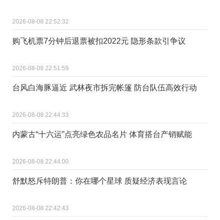
2026-08-08 22:52:32
购飞机票7分钟后退票被扣2022元 隐形条款引争议
2026-08-08 22:51:59
台风白海豚逼近 武林夜市拆完帐篷 防台队伍高效行动
2026-08-08 22:44:33
内蒙古“十六运”点亮绿色农品名片 体育搭台产销赋能
2026-08-08 22:44:00
舒默怒斥特朗普：你在哪个星球 质疑经济表现言论
2026-08-08 22:42:43