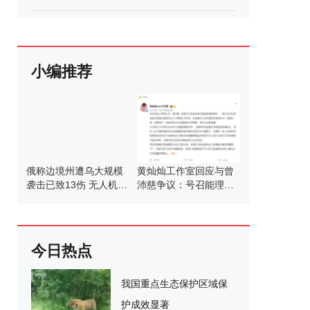
小编推荐
俄称边境州遭乌大规模
黄灿灿工作室回应与曾
袭击已致13伤 无人机爆
沛慈争议：号召能理智
炸引发多处受损
发言
今日热点
我国重点生态保护区域保
护成效显著