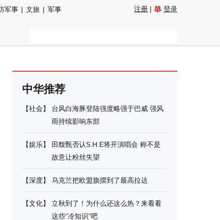
注册
|
登录
防军事
|
文旅
|
军事
中华推荐
【
社会
】
台风白海豚登陆强度略强于巴威 强风
雨持续影响东部
【
娱乐
】
田馥甄否认S.H.E将开演唱会 称不是
故意让粉丝失望
【
深度
】
乌克兰把欧盟旗摆到了最高拉达
【
文化
】
立秋到了！为什么还这么热？来看看
这些“冷知识”吧