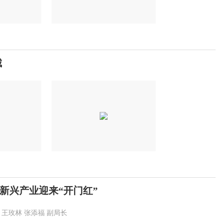
城
省新兴产业迎来“开门红”
王玫林
张添福
副局长