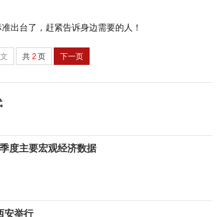
全文
共
2
页
下一页
代
一季度主要宏观经济数据
在西安举行