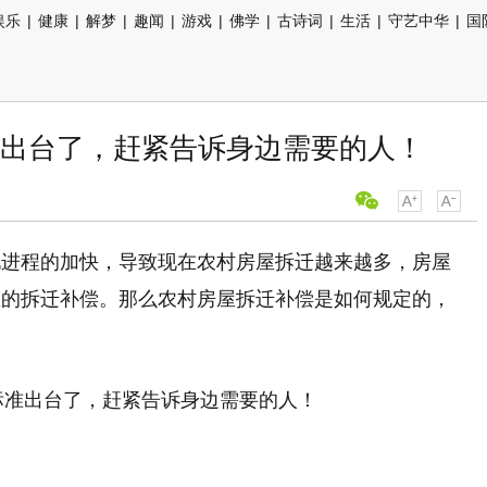
娱乐
|
健康
|
解梦
|
趣闻
|
游戏
|
佛学
|
古诗词
|
生活
|
守艺中华
|
国
标准出台了，赶紧告诉身边需要的人！
化进程的加快，导致现在农村房屋拆迁越来越多，房屋
屋的拆迁补偿。那么农村房屋拆迁补偿是如何规定的，