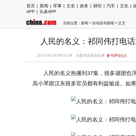
首页
|
新闻
|
军事
|
文史
|
政务
|
财经
|
汽车
|
文化
|
APP
|
头条APP
当前位置：
新闻
>
自动发布新闻
> 正文
人民的名义：祁同伟打电话
2017-04-20 08:55:39 为爱等待愿你回来
参与评论(
)人
人民的名义热播到37集，很多谜团也
高小琴跟汉东很多官员都有利益输送。如