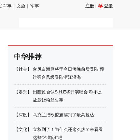
注册
|
登录
防军事
|
文旅
|
军事
中华推荐
【
社会
】
台风白海豚将于今日傍晚前后登陆 预
计强台风级登陆浙江沿海
【
娱乐
】
田馥甄否认S.H.E将开演唱会 称不是
故意让粉丝失望
【
深度
】
乌克兰把欧盟旗摆到了最高拉达
【
文化
】
立秋到了！为什么还这么热？来看看
这些“冷知识”吧