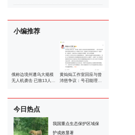
小编推荐
俄称边境州遭乌大规模
黄灿灿工作室回应与曾
无人机袭击 已致13人受
沛慈争议：号召能理智
伤
发言
今日热点
我国重点生态保护区域保
护成效显著