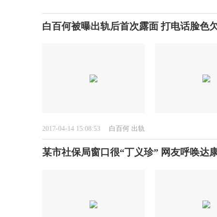
白百何被曝出轨后首次露面 打电话脸色欠
2017-04-14 15:08:53
白百何
出轨
某市社保局窗口很“丁义珍” 网友呼唤达康