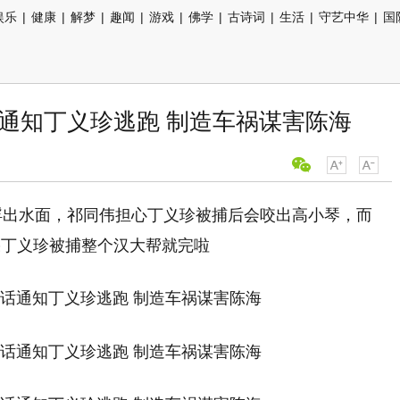
娱乐
|
健康
|
解梦
|
趣闻
|
游戏
|
佛学
|
古诗词
|
生活
|
守艺中华
|
国
通知丁义珍逃跑 制造车祸谋害陈海
浮出水面，祁同伟担心丁义珍被捕后会咬出高小琴，而
果丁义珍被捕整个汉大帮就完啦