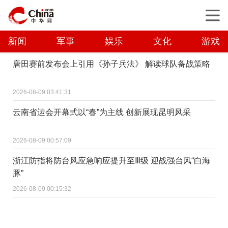
新闻
军事
娱乐
文化
游戏
唐田赛前发布会上引用《孙子兵法》 解读球队备战策略
2026-08-09 03:41:31
云南省运会开幕式以“春”为主线 创新展现昆明风采
2026-08-09 00:57:09
浙江防指将防台风应急响应提升至Ⅲ级 迎战强台风“白海
豚”
2026-08-09 00:15:32