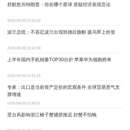
舒默怒斥特朗普：你在哪个星球 质疑经济表现言论
2026-08-08 22:42:43
波兰总统：不容忍波兰出现班德拉旗帜 援乌带上价签
2026-08-08 22:42:08
上半年国内手机销量TOP30出炉 苹果华为领跑榜单
2026-08-08 22:41:15
专家：出口是当前资产定价的宏观条件 全球贸易景气支
撑增速
2026-08-08 22:40:51
受台风影响浙江梭子蟹捕捞推迟 好蟹不怕晚