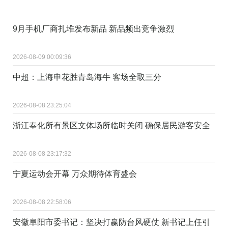
9月手机厂商扎堆发布新品 新品频出竞争激烈
2026-08-09 00:09:36
中超：上海申花胜青岛海牛 客场全取三分
2026-08-08 23:25:04
浙江奉化所有景区文体场所临时关闭 确保居民游客安全
2026-08-08 23:17:32
宁夏运动会开幕 万众期待体育盛会
2026-08-08 22:58:06
安徽阜阳市委书记：坚决打赢防台风硬仗 新书记上任引