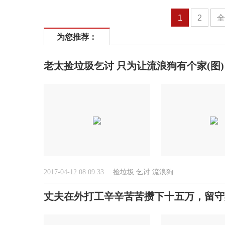
1
2
为您推荐：
老太捡垃圾乞讨 只为让流浪狗有个家(图)
2017-04-12 08:09:33
捡垃圾
乞讨
流浪狗
丈夫在外打工辛辛苦苦攒下十五万，留守