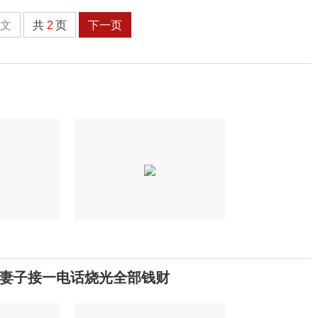
全文
共
2
页
下一页
妻子接一电话烧光全部钱财