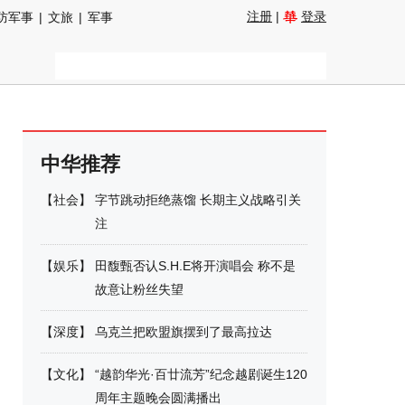
注册
|
登录
防军事
|
文旅
|
军事
中华推荐
【
社会
】
字节跳动拒绝蒸馏 长期主义战略引关
注
【
娱乐
】
田馥甄否认S.H.E将开演唱会 称不是
故意让粉丝失望
【
深度
】
乌克兰把欧盟旗摆到了最高拉达
【
文化
】
“越韵华光·百廿流芳”纪念越剧诞生120
周年主题晚会圆满播出