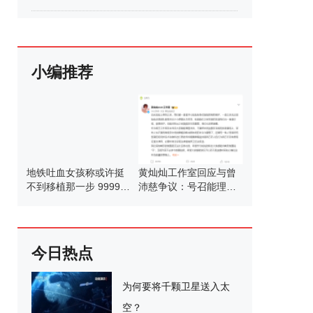
小编推荐
地铁吐血女孩称或许挺
黄灿灿工作室回应与曾
不到移植那一步 99999
沛慈争议：号召能理智
元捐款背后的温暖接力
发言
今日热点
为何要将千颗卫星送入太
空？