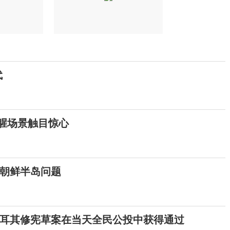
代
血腥场景触目惊心
朝鲜半岛问题
耳其修宪草案在当天全民公投中获得通过