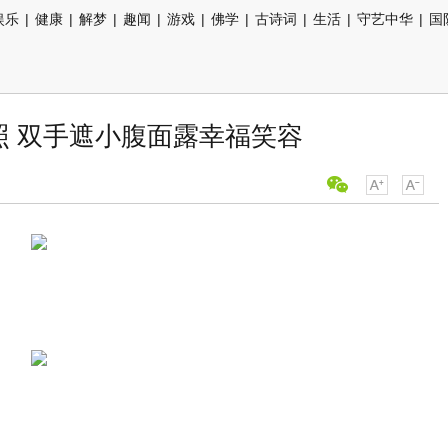
娱乐
|
健康
|
解梦
|
趣闻
|
游戏
|
佛学
|
古诗词
|
生活
|
守艺中华
|
国
照 双手遮小腹面露幸福笑容