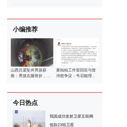
小编推荐
山西吕梁坠井男孩获
黄灿灿工作室回应与曾
救：男孩右腿骨折，无
沛慈争议：号召能理智
生命危险
发言
今日热点
我国成功发射卫星互联网
低轨23组卫星