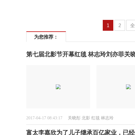
1
2
为您推荐：
第七届北影节开幕红毯 林志玲刘亦菲关
2017-04-17 08:43:17
关晓彤
北影
红毯
林志玲
富太李嘉欣为了儿子继承百亿家业，已经