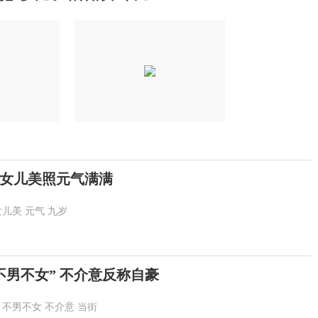
女儿美照元气满满
女儿美
元气
九岁
不男不女” 不介意反称自豪
不男不女
不介意
当街