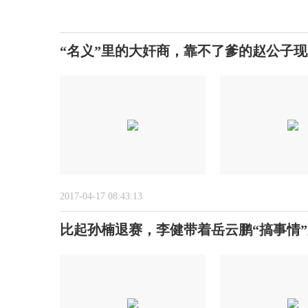
“名义”里的大奸商，靠不了爹的赵公子
2017-04-17 08:43:13
比起孙楠退赛，李健带着岳云鹏“搞事情