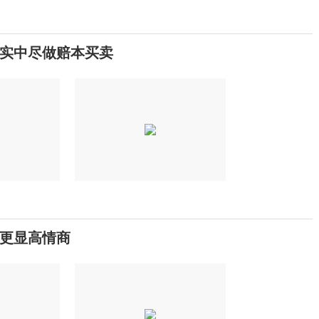
现实中尽做赔本买卖
”更显高情商