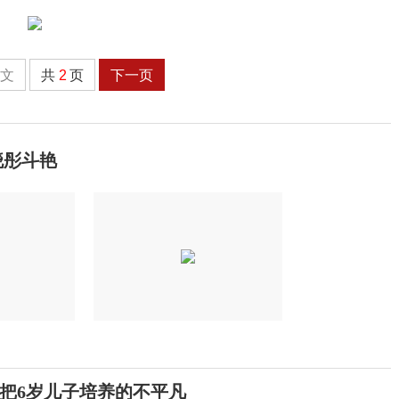
全文
共
2
页
下一页
晓彤斗艳
把6岁儿子培养的不平凡