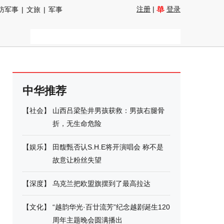
注册
|
登录
防军事
|
文旅
|
军事
中华推荐
【
社会
】
山西吕梁坠井男孩获救：男孩右腿骨
折，无生命危险
【
娱乐
】
田馥甄否认S.H.E将开演唱会 称不是
故意让粉丝失望
【
深度
】
乌克兰把欧盟旗摆到了最高拉达
【
文化
】
“越韵华光·百廿流芳”纪念越剧诞生120
周年主题晚会圆满播出