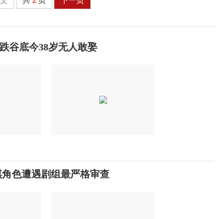
全文
共
2
页
下一页
跌谷底今38岁无人敢娶
琪角色遭遇剧组最严格审查