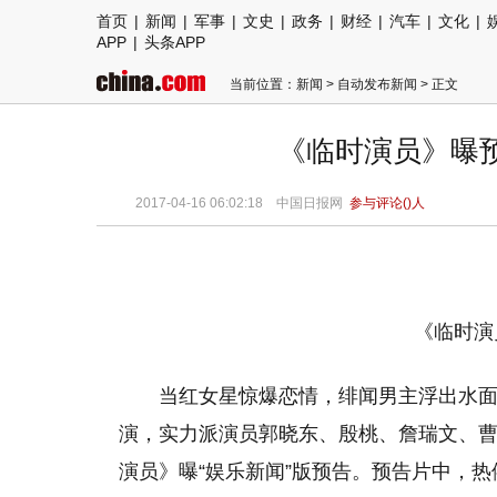
首页
|
新闻
|
军事
|
文史
|
政务
|
财经
|
汽车
|
文化
|
APP
|
头条APP
当前位置：
新闻
>
自动发布新闻
> 正文
《临时演员》曝
2017-04-16 06:02:18
中国日报网
参与评论(
)人
《临时演员
当红女星惊爆恋情，绯闻男主浮出水
演，实力派演员郭晓东、殷桃、詹瑞文、
演员》曝“娱乐新闻”版预告。预告片中，