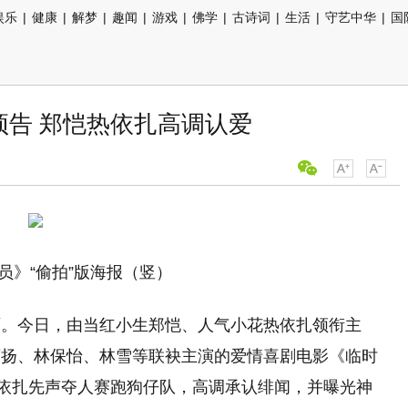
娱乐
|
健康
|
解梦
|
趣闻
|
游戏
|
佛学
|
古诗词
|
生活
|
守艺中华
|
国
预告 郑恺热依扎高调认爱
》“偷拍”版海报（竖）
面。今日，由当红小生郑恺、人气小花热依扎领衔主
曹扬、林保怡、林雪等联袂主演的爱情喜剧电影《临时
热依扎先声夺人赛跑狗仔队，高调承认绯闻，并曝光神