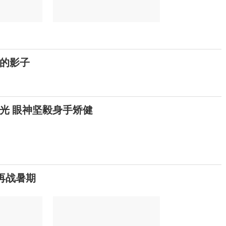
的影子
光 眼神坚毅身手矫健
再战暑期