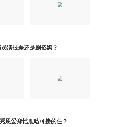
演员演技差还是剧招黑？
秀恩爱郑恺鹿晗可接的住？