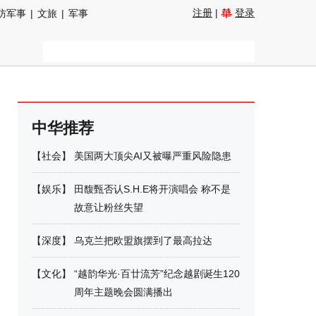
注册
|
登录
防军事
|
文旅
|
军事
中华推荐
【
社会
】
美国两大顶尖AI又被曝严重风险隐患
【
娱乐
】
田馥甄否认S.H.E将开演唱会 称不是
故意让粉丝失望
【
深度
】
乌克兰把欧盟旗摆到了最高拉达
【
文化
】
“越韵华光·百廿流芳”纪念越剧诞生120
周年主题晚会圆满播出