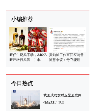
小编推荐
旺仔牛奶卖不动，340亿
黄灿灿工作室回应与曾
旺旺转行卖酒，并非首
沛慈争议：号召能理智
次涉足酒类
发言
今日热点
我国成功发射卫星互联网
低轨23组卫星