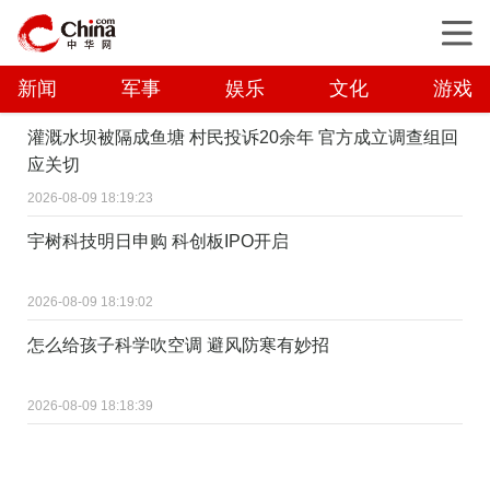
新闻
军事
娱乐
文化
游戏
灌溉水坝被隔成鱼塘 村民投诉20余年 官方成立调查组回
应关切
2026-08-09 18:19:23
宇树科技明日申购 科创板IPO开启
2026-08-09 18:19:02
怎么给孩子科学吹空调 避风防寒有妙招
2026-08-09 18:18:39