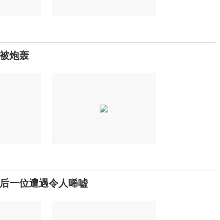
被炮轰
后一位遭遇令人唏嘘