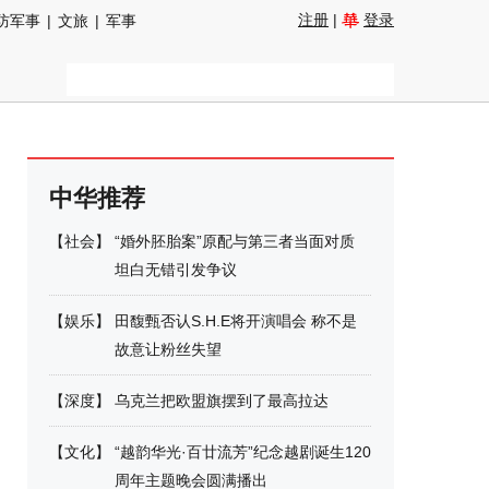
注册
|
登录
防军事
|
文旅
|
军事
中华推荐
【
社会
】
“婚外胚胎案”原配与第三者当面对质
坦白无错引发争议
【
娱乐
】
田馥甄否认S.H.E将开演唱会 称不是
故意让粉丝失望
【
深度
】
乌克兰把欧盟旗摆到了最高拉达
【
文化
】
“越韵华光·百廿流芳”纪念越剧诞生120
周年主题晚会圆满播出