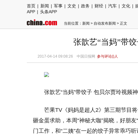
首页
|
新闻
|
军事
|
文史
|
政务
|
财经
|
汽车
|
文化
|
APP
|
头条APP
当前位置：
新闻
>
自动发布新闻
> 正文
张歆艺“当妈”带
2017-04-14 09:08:26
中国日报网
参与评论(
)人
张歆艺“当妈”带饺子 包贝尔贾玲视频
芒果TV《妈妈是超人2》第三期节目
砸金蛋求助，本周“神秘大咖”揭晓，好朋友“
门工作，和“二姨”在一起的饺子异常乖巧