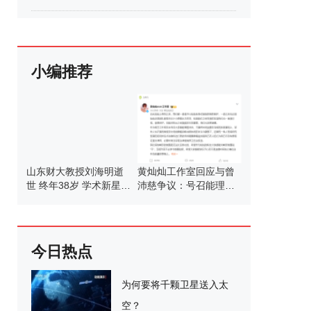
小编推荐
山东财大教授刘海明逝
黄灿灿工作室回应与曾
世 终年38岁 学术新星陨
沛慈争议：号召能理智
落
发言
今日热点
为何要将千颗卫星送入太
空？