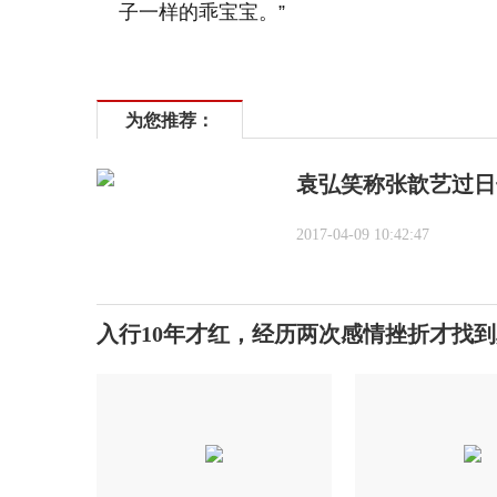
子一样的乖宝宝。”
为您推荐：
袁弘笑称张歆艺过日
2017-04-09 10:42:47
入行10年才红，经历两次感情挫折才找