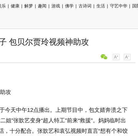
娱乐
|
健康
|
解梦
|
趣闻
|
游戏
|
佛学
|
古诗词
|
生活
|
守艺中华
|
国
饺子 包贝尔贾玲视频神助攻
神助攻
将于今天中午12点播出。上期节目中，包文婧奔溃之下
二姐”张歆艺变身“超人特工”前来“救援”。妈妈临时出
听话，十分配合。张歆艺和袁弘视频时直言“想有个和饺