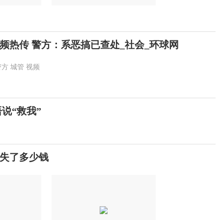
视频热传 警方：系恶搞已查处_社会_环球网
警方
城管
视频
说“救我”
失了多少钱