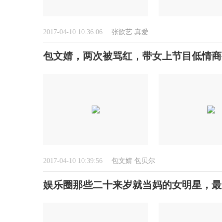
2017-04-10 10:36:06
张歆艺
真爱
包文婧，两次被骂红，带女上节目低情商
2017-04-10 10:39:56
包文婧
包贝尔
娱乐圈那些二十来岁就当妈的女明星，最