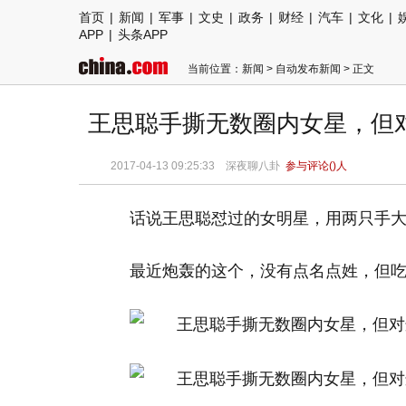
首页
|
新闻
|
军事
|
文史
|
政务
|
财经
|
汽车
|
文化
|
APP
|
头条APP
当前位置：
新闻
>
自动发布新闻
> 正文
王思聪手撕无数圈内女星，但
2017-04-13 09:25:33 深夜聊八卦
参与评论(
)人
话说王思聪怼过的女明星，用两只手大
最近炮轰的这个，没有点名点姓，但吃