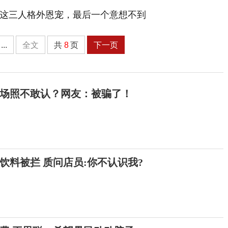
...
全文
共
8
页
下一页
场照不敢认？网友：被骗了！
饮料被拦 质问店员:你不认识我?