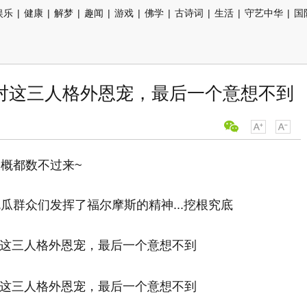
娱乐
|
健康
|
解梦
|
趣闻
|
游戏
|
佛学
|
古诗词
|
生活
|
守艺中华
|
国
对这三人格外恩宠，最后一个意想不到
概都数不过来~
瓜群众们发挥了福尔摩斯的精神...挖根究底