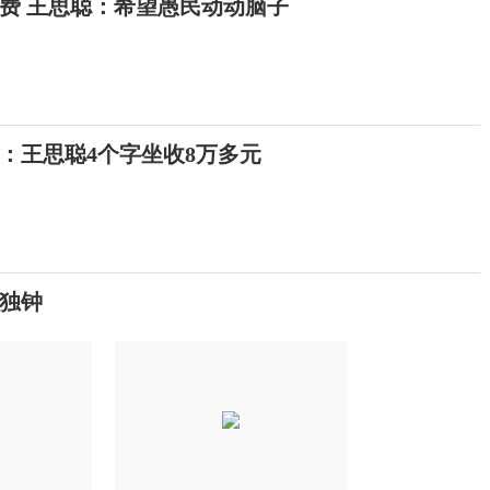
费 王思聪：希望愚民动动脑子
：王思聪4个字坐收8万多元
独钟