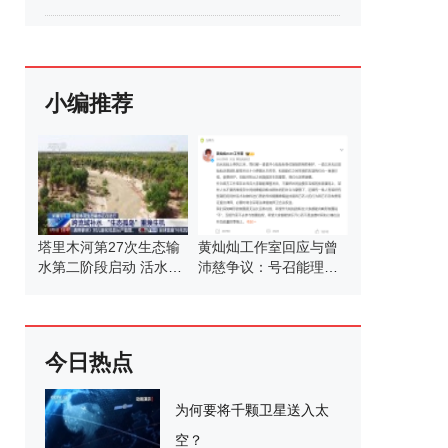
小编推荐
塔里木河第27次生态输
黄灿灿工作室回应与曾
水第二阶段启动 活水滋
沛慈争议：号召能理智
养绿洲
发言
今日热点
为何要将千颗卫星送入太
空？