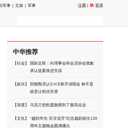
注册
|
登录
防军事
|
文旅
|
军事
中华推荐
【
社会
】
国际足联：向理事会和会员协会致歉
承认提案推进失误
【
娱乐
】
田馥甄否认S.H.E将开演唱会 称不是
故意让粉丝失望
【
深度
】
乌克兰把欧盟旗摆到了最高拉达
【
文化
】
“越韵华光·百廿流芳”纪念越剧诞生120
周年主题晚会圆满播出