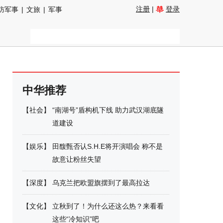
注册
|
登录
防军事
|
文旅
|
军事
中华推荐
【
社会
】
“南湖号”盾构机下线 助力武汉湖底隧
道建设
【
娱乐
】
田馥甄否认S.H.E将开演唱会 称不是
故意让粉丝失望
【
深度
】
乌克兰把欧盟旗摆到了最高拉达
【
文化
】
立秋到了！为什么还这么热？来看看
这些“冷知识”吧