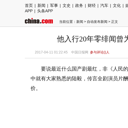
首页
|
新闻
|
军事
|
文史
|
政务
|
财经
|
汽车
|
文化
|
APP
|
头条APP
当前位置：
新闻
>
自动发布新闻
> 正文
他入行20年零绯闻曾
2017-04-11 01:22:45
中国日报网
参与评论(
)人
要说最近什么国产剧最红，非《人民
中就有大家熟悉的陆毅，传言全剧演员片酬
价。