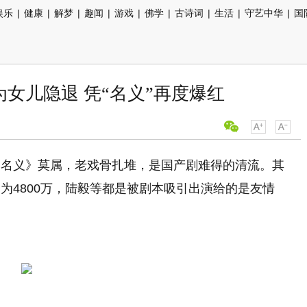
娱乐
|
健康
|
解梦
|
趣闻
|
游戏
|
佛学
|
古诗词
|
生活
|
守艺中华
|
国
为女儿隐退 凭“名义”再度爆红
的名义》莫属，老戏骨扎堆，是国产剧难得的清流。其
为4800万，陆毅等都是被剧本吸引出演给的是友情