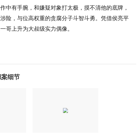
工作中有手腕，和嫌疑对象打太极，摸不清他的底牌，
身涉险，与位高权重的贪腐分子斗智斗勇。凭借侯亮平
像一哥上升为大叔级实力偶像。
职案细节