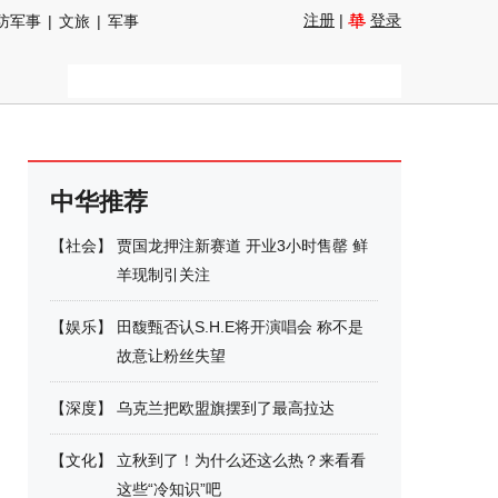
注册
|
登录
防军事
|
文旅
|
军事
中华推荐
【
社会
】
贾国龙押注新赛道 开业3小时售罄 鲜
羊现制引关注
【
娱乐
】
田馥甄否认S.H.E将开演唱会 称不是
故意让粉丝失望
【
深度
】
乌克兰把欧盟旗摆到了最高拉达
【
文化
】
立秋到了！为什么还这么热？来看看
这些“冷知识”吧