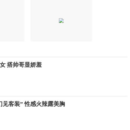
女 搭帅哥显娇羞
门见客装” 性感火辣露美胸