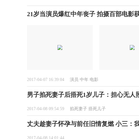
21岁当演员爆红中年丧子 拍摄百部电影
2017-04-07 16:39:04
演员
中年
电影
男子掐死妻子后捂死1岁儿子：担心无人
2017-04-08 09:54:59
掐死妻子
捂死儿子
丈夫趁妻子怀孕与前任旧情复燃 小三：
2017-04-08 14:01:44