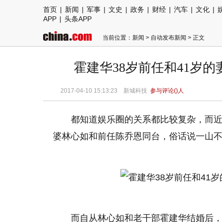
首页
|
新闻
|
军事
|
文史
|
政务
|
财经
|
汽车
|
文化
|
APP
|
头条APP
当前位置：
新闻
>
自动发布新闻
> 正文
霍建华38岁前任和41岁
2017-04-10 15:13:23 新城科技
参与评论(
)人
都知道娱乐圈的关系都比较复杂，而
婆林心如和前任陈乔恩同台，俗话说一山
而自从林心如和老干部霍建华结婚后