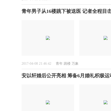
青年男子从16楼跳下被送医 记者全程目击
2017-04-08 21:46:42
青年
跳楼
万象
安以轩婚后公开亮相 筹备6月婚礼积极