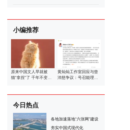
小编推荐
原来中国文人早就被
黄灿灿工作室回应与曾
猫“拿捏”了 千年不变的
沛慈争议：号召能理智
猫奴情结
发言
今日热点
各地加速落地“六张网”建设
夯实中国式现代化