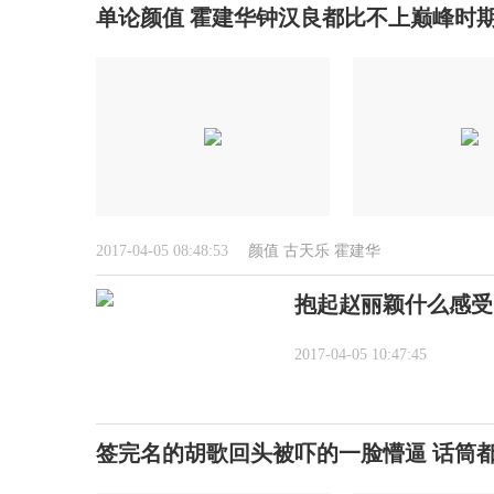
单论颜值 霍建华钟汉良都比不上巅峰时
2017-04-05 08:48:53
颜值
古天乐
霍建华
抱起赵丽颖什么感受
2017-04-05 10:47:45
签完名的胡歌回头被吓的一脸懵逼 话筒