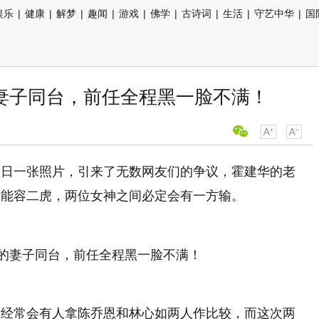
娱乐
|
健康
|
解梦
|
趣闻
|
游戏
|
佛学
|
古诗词
|
生活
|
守艺中华
|
国
的妻子同台，前任全程黑一脸不满！
近日一张照片，引来了无数网友们的争议，霍建华的老
不能容二虎，两位女神之间必定会有一方输。
，经常会有人拿陈乔恩和林心如两人作比较，而这次两