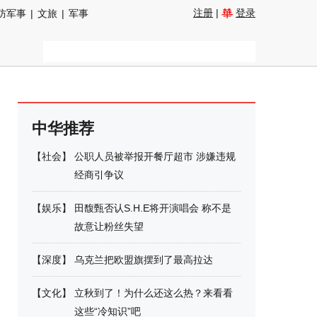
注册
|
登录
防军事
|
文旅
|
军事
中华推荐
【
社会
】
公职人员被举报开餐厅超市 涉嫌违规
经商引争议
【
娱乐
】
田馥甄否认S.H.E将开演唱会 称不是
故意让粉丝失望
【
深度
】
乌克兰把欧盟旗摆到了最高拉达
【
文化
】
立秋到了！为什么还这么热？来看看
这些“冷知识”吧