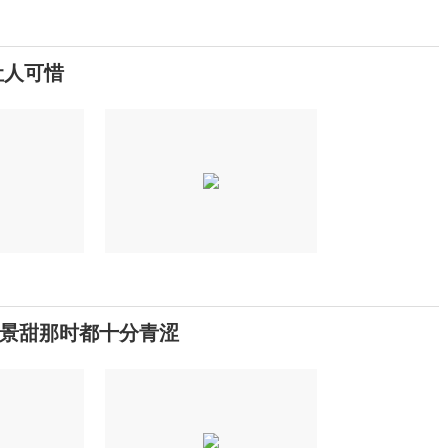
让人可惜
雨景甜那时都十分青涩