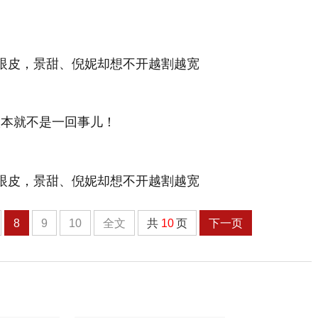
根本就不是一回事儿！
8
9
10
全文
共
10
页
下一页