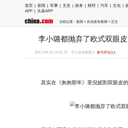
首页
|
新闻
|
军事
|
文史
|
政务
|
财经
|
汽车
|
文化
|
APP
|
头条APP
当前位置：
新闻
>
自动发布新闻
> 正文
李小璐都抛弃了欧式双眼皮
2017-04-10 14:51:32 不八卦会死星人
参与评论(
)人
其实在《匆匆那年》里倪妮割双眼皮