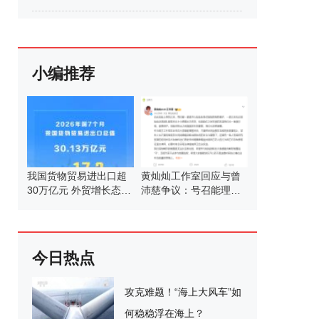
小编推荐
我国货物贸易进出口超
黄灿灿工作室回应与曾
30万亿元 外贸增长态势
沛慈争议：号召能理智
良好
发言
今日热点
攻克难题！“海上大风车”如
何稳稳浮在海上？