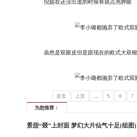
倪妮在还没出道的时候有就点泡肿眼
虽然是双眼皮但是跟现在的欧式大双
首页
上页
...
5
6
7
为您推荐：
景甜“叕”上封面 梦幻大片仙气十足(组图)