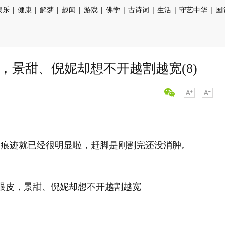
娱乐
|
健康
|
解梦
|
趣闻
|
游戏
|
佛学
|
古诗词
|
生活
|
守艺中华
|
国
，景甜、倪妮却想不开越割越宽(8)
的痕迹就已经很明显啦，赶脚是刚割完还没消肿。