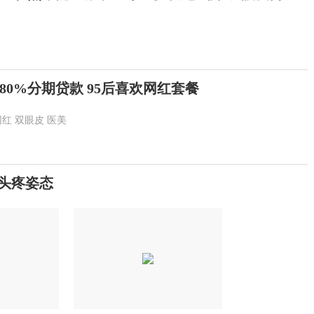
0%分期贷款 95后喜欢网红套餐
网红
双眼皮
医美
疼头疼姿态