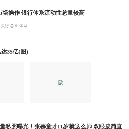
市场操作 银行体系流动性总量较高
央行
总量
体系
35亿(图)
量私照曝光！张慕童才11岁就这么帅 双眼皮简直