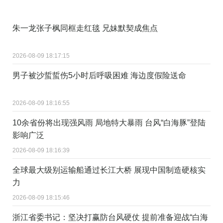
朱一龙张子枫同框走红毯 兄妹默契成焦点
2026-08-09 18:17:15
男子被沙蜇蜇伤5小时后呼吸困难 海边度假险送命
2026-08-09 18:16:55
10余省份将出现强风雨 局地特大暴雨 台风“白海豚”登陆
影响广泛
2026-08-09 18:16:39
全球最大级别运输船通过长江大桥 展现中国制造硬核实
力
2026-08-09 18:15:46
浙江省委书记：坚决打赢防台风硬仗 提前准备迎战“白海