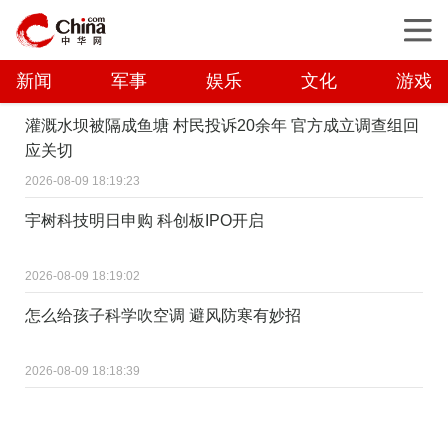
新闻
军事
娱乐
文化
游戏
灌溉水坝被隔成鱼塘 村民投诉20余年 官方成立调查组回
应关切
2026-08-09 18:19:23
宇树科技明日申购 科创板IPO开启
2026-08-09 18:19:02
怎么给孩子科学吹空调 避风防寒有妙招
2026-08-09 18:18:39