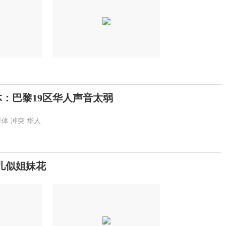
体：巴黎19区华人声音太弱
群体
冲突
华人
女儿似姐妹花