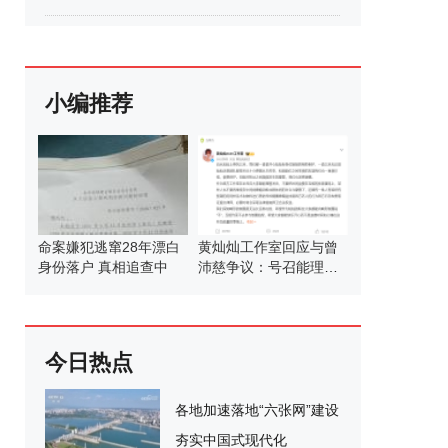
小编推荐
命案嫌犯逃窜28年漂白
黄灿灿工作室回应与曾
身份落户 真相追查中
沛慈争议：号召能理智
发言
今日热点
各地加速落地“六张网”建设
夯实中国式现代化