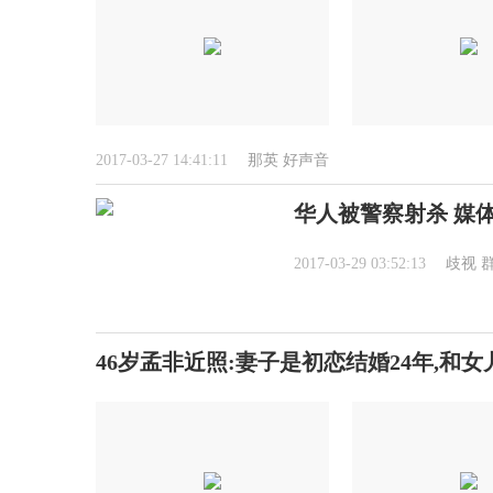
2017-03-27 14:41:11
那英
好声音
华人被警察射杀 媒
2017-03-29 03:52:13
歧视
46岁孟非近照:妻子是初恋结婚24年,和