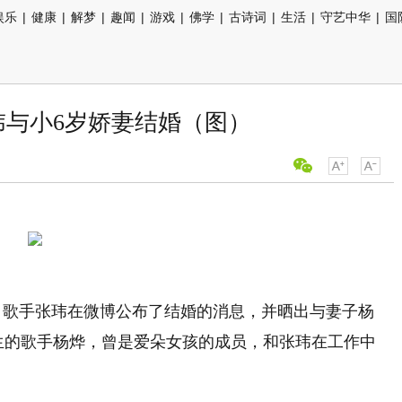
娱乐
|
健康
|
解梦
|
趣闻
|
游戏
|
佛学
|
古诗词
|
生活
|
守艺中华
|
国
玮与小6岁娇妻结婚（图）
、歌手张玮在微博公布了结婚的消息，并晒出与妻子杨
出生的歌手杨烨，曾是爱朵女孩的成员，和张玮在工作中