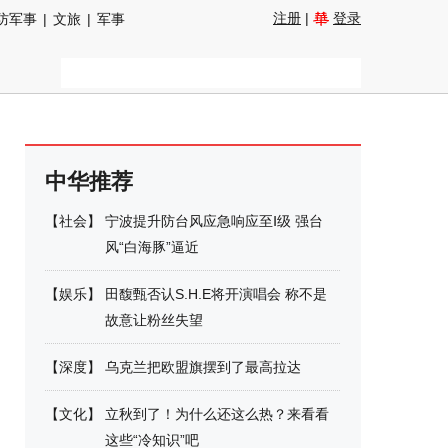
注册
|
登录
防军事
|
文旅
|
军事
中华推荐
【
社会
】
宁波提升防台风应急响应至Ⅰ级 强台
风“白海豚”逼近
【
娱乐
】
田馥甄否认S.H.E将开演唱会 称不是
故意让粉丝失望
【
深度
】
乌克兰把欧盟旗摆到了最高拉达
【
文化
】
立秋到了！为什么还这么热？来看看
这些“冷知识”吧