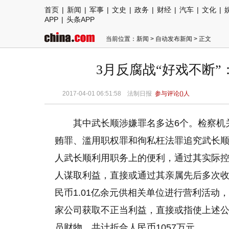
首页
|
新闻
|
军事
|
文史
|
政务
|
财经
|
汽车
|
文化
|
APP
|
头条APP
当前位置：
新闻
>
自动发布新闻
> 正文
3月反腐战“好戏不断”：
2017-04-01 06:51:58
法制日报
参与评论(
)人
其中武长顺涉嫌罪名多达6个。检察机
贿罪、滥用职权罪和徇私枉法罪追究武长
人武长顺利用职务上的便利，通过其实际控
人谋取利益，直接或通过其亲属先后多次收
民币1.01亿余元供相关单位进行营利活
家公司获取不正当利益，直接或指使上述
员财物，共计折合人民币1057万元。