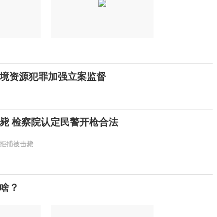
境资源犯罪加强立案监督
毙 检察院认定民警开枪合法
拒捕被击毙
啥？