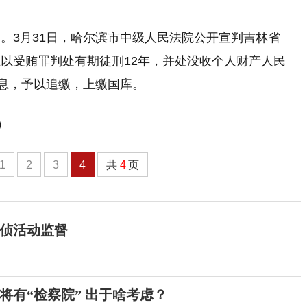
。3月31日，哈尔滨市中级人民法院公开宣判吉林省
以受贿罪判处有期徒刑12年，并处没收个人财产人民
孳息，予以追缴，上缴国库。
）
1
2
3
4
共
4
页
侦活动监督
将有“检察院” 出于啥考虑？