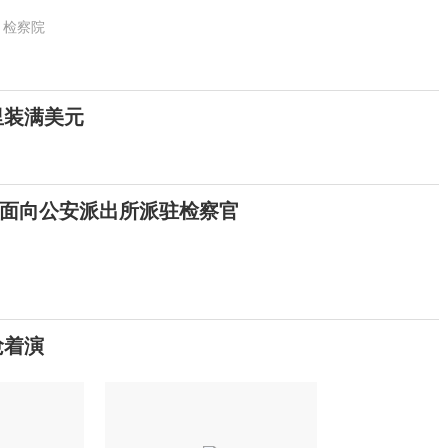
检察院
里装满美元
面向公安派出所派驻检察官
抢着演