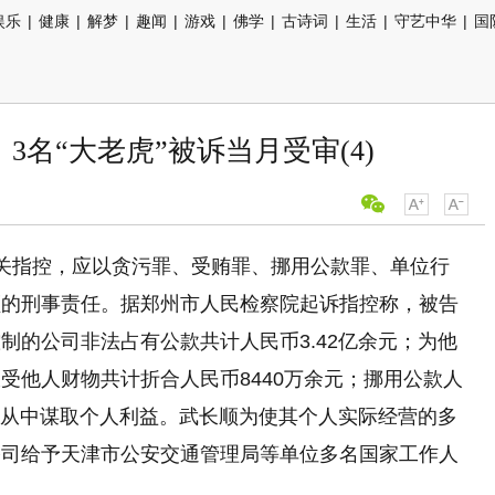
娱乐
|
健康
|
解梦
|
趣闻
|
游戏
|
佛学
|
古诗词
|
生活
|
守艺中华
|
国
3名“大老虎”被诉当月受审(4)
关指控，应以贪污罪、受贿罪、挪用公款罪、单位行
顺的刑事责任。据郑州市人民检察院起诉指控称，被告
制的公司非法占有公款共计人民币3.42亿余元；为他
受他人财物共计折合人民币8440万余元；挪用公款人
动，从中谋取个人利益。武长顺为使其个人实际经营的多
公司给予天津市公安交通管理局等单位多名国家工作人