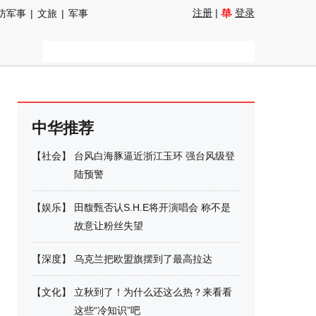
注册
|
登录
防军事
|
文旅
|
军事
中华推荐
【
社会
】
台风白海豚逼近浙江玉环 强台风级登
陆预警
【
娱乐
】
田馥甄否认S.H.E将开演唱会 称不是
故意让粉丝失望
【
深度
】
乌克兰把欧盟旗摆到了最高拉达
【
文化
】
立秋到了！为什么还这么热？来看看
这些“冷知识”吧