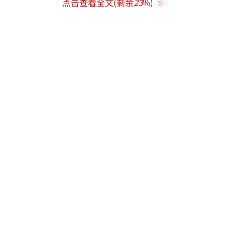
点击查看全文(剩余
23
%)
这一草案将于6月中旬提交欧洲议会全会表
决，之后欧洲议会将与欧盟理事会就法律的最
终形式进行谈判。欧洲议会的声明说，一旦获
得批准，这将成为全世界首部有关人工智能的
法规。