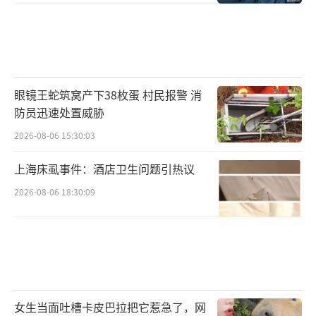
眼镜王蛇筑窝产下38枚蛋 村民报警 消
防员迅速处置威胁
2026-08-06 15:30:03
上海床虱事件：酒店卫生问题引热议
2026-08-06 18:30:09
女生当面吐槽卡皮巴拉把它惹急了，网