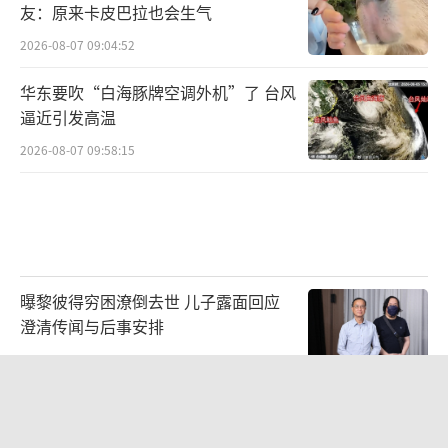
友：原来卡皮巴拉也会生气
2026-08-07 09:04:52
华东要吹“白海豚牌空调外机”了 台风
逼近引发高温
2026-08-07 09:58:15
曝黎彼得穷困潦倒去世 儿子露面回应
澄清传闻与后事安排
2026-08-06 20:57:16
10年前救人上央视的小伙抗洪牺牲 30
岁村干部牺牲前一把推开同事 致敬！送