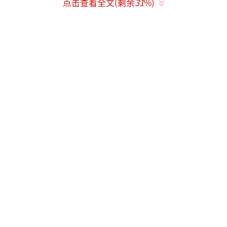
点击查看全文(剩余
31
%)
多尔所属的中央邦地方政府正全力组织营救，
全国救灾部队和印度军队也参与救援。目前，
搜救仍在进行。
当地媒体播出的电视画面显示，救援人员
使用绳索与梯子试图营救受困于阶梯井内的人
员。
印度联邦政府和中央邦地方政府均宣布将
给予伤亡人员抚恤金和慰问金。