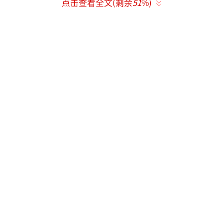
点击查看全文(剩余
51
%)
包括中国在内的友好国家开展交流与培训合
作，共同弘扬联合国宪章宗旨和原则。
据了解，援突外交培训学院项目是2018年
中非合作论坛北京峰会“八大行动”重点项目
之一，2019年5月开工建设。“很荣幸与中企技
术人员共事，他们在工作中表现出的专业精神
和严谨作风值得我们学习借鉴。”突尼斯住房
装备部负责该项目的代表舒克力说，无论是室
外景观设计，还是大楼内部工程质量，都赢得
业界人士交口称赞。这是他本人参与过的项目
中建设质量和水平最高的项目之一。
拉伊姆是突尼斯迦太基大学的一名学生，