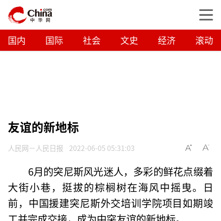
国内
国际
社会
文史
经济
滚动
友谊的新地标
人民网－人民日报
2022-06-05 05:31:03
6月的突尼斯风光迷人，多彩的鲜花点缀着
大街小巷，挺拔的棕榈树在海风中摇曳。日
前，中国援建突尼斯外交培训学院项目如期竣
工并完成交接，成为中突友谊的新地标。