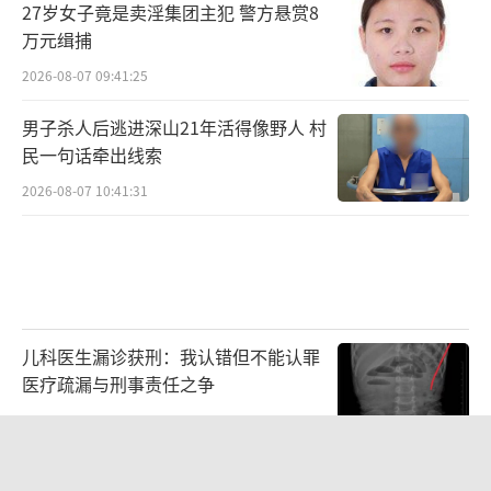
27岁女子竟是卖淫集团主犯 警方悬赏8
万元缉捕
2026-08-07 09:41:25
男子杀人后逃进深山21年活得像野人 村
民一句话牵出线索
2026-08-07 10:41:31
儿科医生漏诊获刑：我认错但不能认罪
医疗疏漏与刑事责任之争
2026-08-06 13:45:15
父亲劝读师范 女儿偏要考北大 两代人