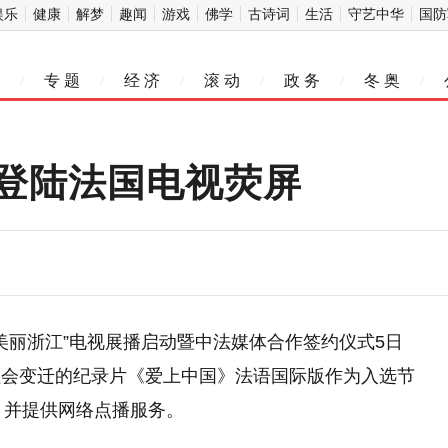
娱乐
健康
解梦
趣闻
游戏
佛学
古诗词
生活
守艺中华
国防
专 题
经 济
滚 动
政 务
冬 奥
/
/
/
/
/
/
登陆法国电视荧屏
美丽浙江”电视展播启动暨中法媒体合作签约仪式5日
社会变迁的纪录片《爱上中国》法语国际版作为入选节
，并提供网络点播服务。