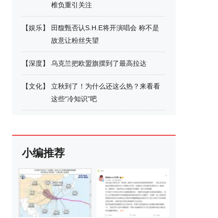
椎负重引关注
【
娱乐
】
田馥甄否认S.H.E将开演唱会 称不是
故意让粉丝失望
【
深度
】
乌克兰把欧盟旗摆到了最高拉达
【
文化
】
立秋到了！为什么还这么热？来看看
这些“冷知识”吧
小编推荐