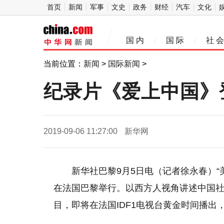
首页
新闻
军事
文史
政务
财经
汽车
文化
中
国 内
国 际
社 会
/
/
华网
当前位置：
新闻
>
国际新闻
>
纪录片《爱上中国》
2019-09-06 11:27:00
新华网
新华社巴黎9月5日电（记者徐永春）“
在法国巴黎举行。以西方人视角讲述中国
目，即将在法国IDF1电视台黄金时间播出