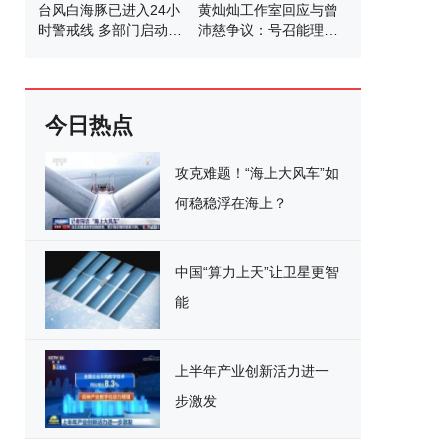
台风白海豚已进入24小
黄灿灿工作室回应与曾
时警戒线 多部门启动应
沛慈争议：号召能理智
急响应
发言
今日热点
攻克难题！“海上大风车”如
何稳稳浮在海上？
中国“算力上天”让卫星更智
能
上半年产业创新活力进一
步激发