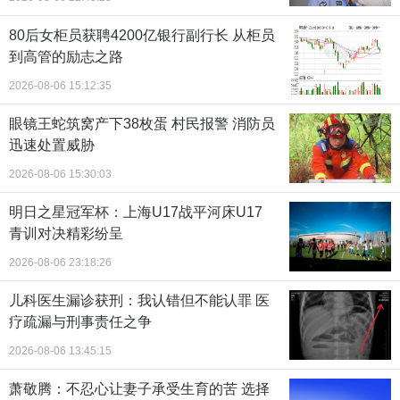
80后女柜员获聘4200亿银行副行长 从柜员
到高管的励志之路
2026-08-06 15:12:35
眼镜王蛇筑窝产下38枚蛋 村民报警 消防员
迅速处置威胁
2026-08-06 15:30:03
明日之星冠军杯：上海U17战平河床U17
青训对决精彩纷呈
2026-08-06 23:18:26
儿科医生漏诊获刑：我认错但不能认罪 医
疗疏漏与刑事责任之争
2026-08-06 13:45:15
萧敬腾：不忍心让妻子承受生育的苦 选择