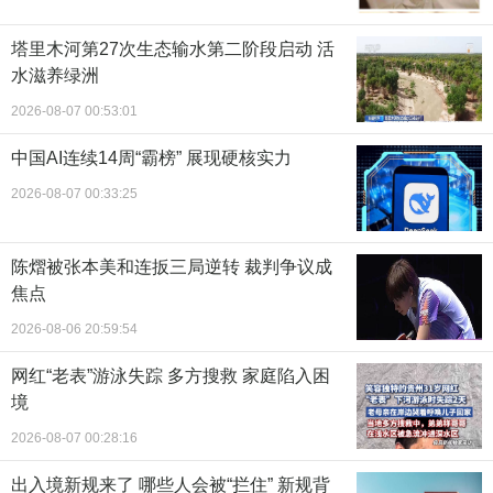
塔里木河第27次生态输水第二阶段启动 活
水滋养绿洲
2026-08-07 00:53:01
中国AI连续14周“霸榜” 展现硬核实力
2026-08-07 00:33:25
陈熠被张本美和连扳三局逆转 裁判争议成
焦点
2026-08-06 20:59:54
网红“老表”游泳失踪 多方搜救 家庭陷入困
境
2026-08-07 00:28:16
出入境新规来了 哪些人会被“拦住” 新规背