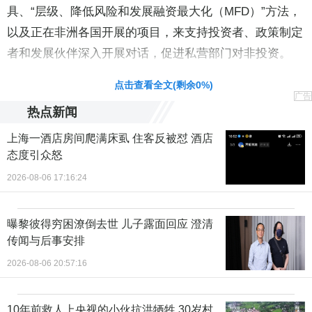
具、“层级、降低风险和发展融资最大化（MFD）”方法，
以及正在非洲各国开展的项目，来支持投资者、政策制定
者和发展伙伴深入开展对话，促进私营部门对非投资。
点击查看全文(剩余
0
%)
广告
热点新闻
上海一酒店房间爬满床虱 住客反被怼 酒店
态度引众怒
2026-08-06 17:16:24
曝黎彼得穷困潦倒去世 儿子露面回应 澄清
传闻与后事安排
2026-08-06 20:57:16
10年前救人上央视的小伙抗洪牺牲 30岁村