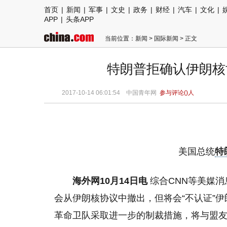
首页
|
新闻
|
军事
|
文史
|
政务
|
财经
|
汽车
|
文化
|
APP
|
头条APP
当前位置：
新闻
>
国际新闻
> 正文
特朗普拒确认伊朗核
2017-10-14 06:01:54
中国青年网
参与评论(
)人
美国总统
特
海外网10月14日电
综合CNN等美媒消
会从伊朗核协议中撤出，但将会“不认证”
革命卫队采取进一步的制裁措施，将与盟