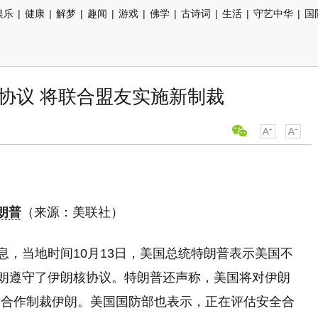
娱乐
|
健康
|
解梦
|
趣闻
|
游戏
|
佛学
|
古诗词
|
生活
|
守艺中华
|
国
协议 将联合盟友实施新制裁
朗普
（来源：美联社）
息，当地时间10月13日，美国总统特朗普表示美国不
伊朗遵守了伊朗核协议。特朗普还声称，美国将对伊朗
友合作制裁伊朗。美国国防部也表示，正在评估安全合