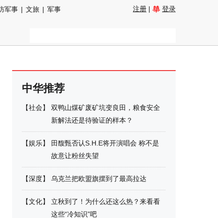
注册
|
登录
防军事
|
文旅
|
军事
中华推荐
【
社会
】
双鸭山煤矿废矿坑变良田，粮食安全
新解法还是待验证的样本？
【
娱乐
】
田馥甄否认S.H.E将开演唱会 称不是
故意让粉丝失望
【
深度
】
乌克兰把欧盟旗摆到了最高拉达
【
文化
】
立秋到了！为什么还这么热？来看看
这些“冷知识”吧