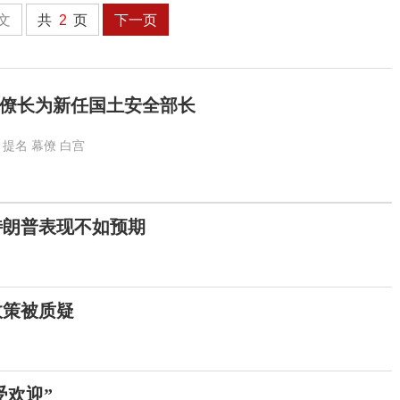
文
共
2
页
下一页
僚长为新任国土安全部长
提名
幕僚
白宫
特朗普表现不如预期
政策被质疑
受欢迎”