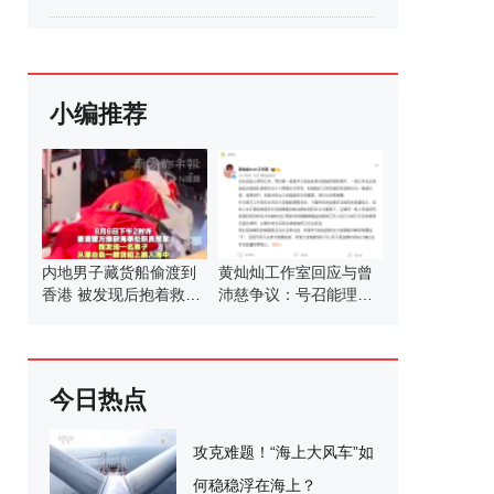
小编推荐
内地男子藏货船偷渡到
黄灿灿工作室回应与曾
香港 被发现后抱着救生
沛慈争议：号召能理智
圈跳海获救 涉嫌“非法入
发言
境”被香港警方拘捕
今日热点
攻克难题！“海上大风车”如
何稳稳浮在海上？