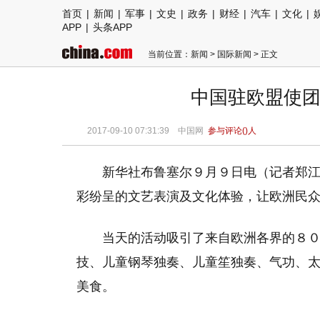
首页
|
新闻
|
军事
|
文史
|
政务
|
财经
|
汽车
|
文化
|
APP
|
头条APP
当前位置：
新闻
>
国际新闻
> 正文
中国驻欧盟使团
2017-09-10 07:31:39
中国网
参与评论(
)人
新华社布鲁塞尔９月９日电（记者郑
彩纷呈的文艺表演及文化体验，让欧洲民
当天的活动吸引了来自欧洲各界的８
技、儿童钢琴独奏、儿童笙独奏、气功、
美食。