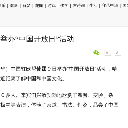
娱乐
|
健康
|
解梦
|
趣闻
|
游戏
|
佛学
|
古诗词
|
生活
|
守艺中华
|
国
举办“中国开放日”活动
江华）中国驻欧盟
使团
９日举办“中国开放日”活动，精
众近距离了解中国和中国文化。
００多人。来宾们兴致勃勃地欣赏了舞狮、变脸、杂
太极拳等表演，体验了茶道、书法、针灸，品尝了中国