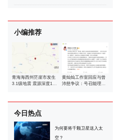
小编推荐
青海海西州茫崖市发生
黄灿灿工作室回应与曾
3.1级地震 震源深度10
沛慈争议：号召能理智
公里
发言
今日热点
为何要将千颗卫星送入太
空？