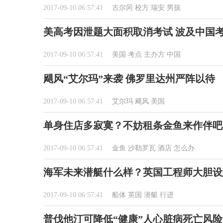
2017-09-10 06:57:41
古尔冈
校方
瑞安
男孩
美高考因泄题大面积取消考试 波及中国
2017-09-10 06:57:41
美国
考点
主办方
中国
飓风“艾尔玛”来袭 佛罗里达州严阵以待
2017-09-10 06:57:41
艾尔玛
飓风
美国
单身住店多寂寞？不妨租条金鱼来作伴吧
2017-09-10 06:57:41
金鱼
沙勒罗瓦
酒店
怎么办
海军未来潜艇什么样？英国工程师大胆设
2017-09-10 06:57:41
船体
英国
潜艇
行进
普伐他汀可降低“健康”人心脏病死亡风险