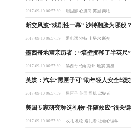
2017-09-10 06:57:39
胆固醇
心脏病
英国
药物
断交风波“戏剧性一幕” 沙特翻脸为哪般
2017-09-10 06:57:39
通电话
沙特
卡塔尔
断交
墨西哥地震亲历者：“墙壁挪移了半英尺”
2017-09-10 06:57:39
墨西哥
恰帕斯州
地震
震感
英媒：汽车“黑匣子可”助年轻人安全驾驶
2017-09-10 06:57:39
黑匣子
英国
司机
驾驶者
美国专家研究称选礼物“伴随效应”很关键
2017-09-10 06:57:39
收礼
礼物
送礼者
社会心理学