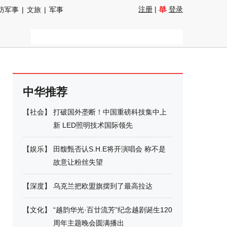
注册
|
登录
防军事
|
文旅
|
军事
中华推荐
【
社会
】
打破国外垄断！中国重磅科技集中上
新 LED照明技术国际领先
【
娱乐
】
田馥甄否认S.H.E将开演唱会 称不是
故意让粉丝失望
【
深度
】
乌克兰把欧盟旗摆到了最高拉达
【
文化
】
“越韵华光·百廿流芳”纪念越剧诞生120
周年主题晚会圆满播出