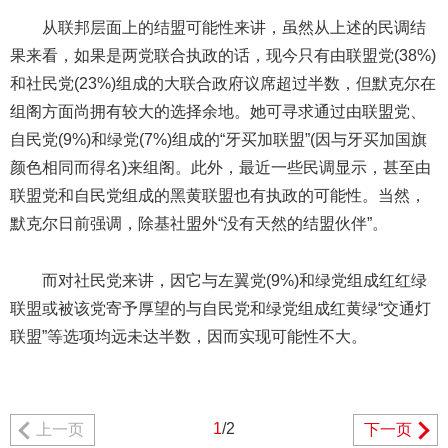
从联邦层面上的结盟可能性来讲，虽然从上述的民调结
果来看，如果是两党联合执政的话，现今只有由联盟党(38%)
和社民党(23%)组成的大联合政府议席超过半数，但默克尔在
组阁方面尚拥有较大的选择余地。她可寻求通过由联盟党、
自民党(9%)和绿党(7%)组成的“牙买加联盟”(因与牙买加国旗
颜色相同而得名)来组阁。此外，最近一些民调显示，甚至由
联盟党和自民党组成的黑黄联盟也有执政的可能性。当然，
默克尔日前强调，除基社盟外“没有天然的结盟伙伴”。
而对社民党来讲，因它与左翼党(9%)和绿党组成红红绿
联盟或被该党寄予厚望的与自民党和绿党组成红黄绿“交通灯
联盟”等选项均远未达半数，因而实现可能性不大。
1
/2
上一页
下一页