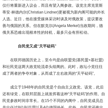
仅行将重新进入议会，而且有望入阁参政。该党主席克里斯
蒂安·林德内尔(Christian Lindner)更被视为新内阁可能的外长
人选。近日，他在接受媒体采访时谈及对俄政策，提议要改
善与俄国的关系。但在默克尔(Angela Merkel)当政期间，德
俄关系恐难出现根本性的转机，最多只会有所松动。
自民党又成“天平砝码”
在联邦德国历史上，至今均是由联盟党(基民盟+基社盟)
和社民党这两大政党轮流牵头组阁的。此时，政坛小党往往
成了两者的争夺对象，从而成了左右政局的“天平砝码”。
成立于1948年的自民党是个自由主义政党。该党，此后
还有绿党，在联邦层面上就发挥着这种“天平砝码”的作用。自
民党参政时间非常长。在15个不同的内阁中，自民党成员总
共出任过8位副总理以及4位德国外长。此外，自民党还推出