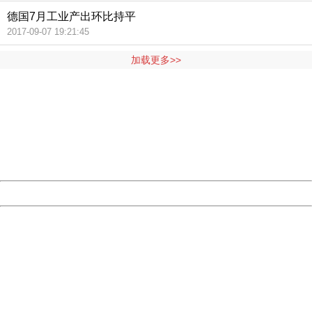
德国7月工业产出环比持平
2017-09-07 19:21:45
加载更多>>
404 Not Found
Sorry for the inconvenience.
Please report this message and include the following
information to us.
Thank you very much!
URL:
http://3g.china.com:8080/act/news/10000166/20170908
Server:
cms-9-158
Date:
2026/08/07 16:48:46
Powered by China
China
404 Not Found
Sorry for the inconvenience.
Please report this message and include the following
information to us.
Thank you very much!
URL:
http://3g.china.com:8080/act/news/10000166/20170908
Server:
cms-9-158