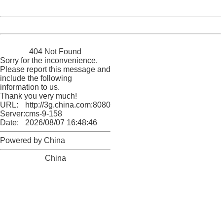
Date:
2026/08/07 16:48:46
Powered by China
China
404 Not Found
Sorry for the inconvenience.
Please report this message and
include the following
information to us.
Thank you very much!
URL:
http://3g.china.com:8080/act/news/10000166/20170908
Server:
cms-9-158
Date:
2026/08/07 16:48:46
Powered by China
China
404 Not Found
Sorry for the inconvenience.
Please report this message and include the following
information to us.
Thank you very much!
URL:
http://3g.china.com:8080/act/news/10000166/20170908
Server:
cms-9-158