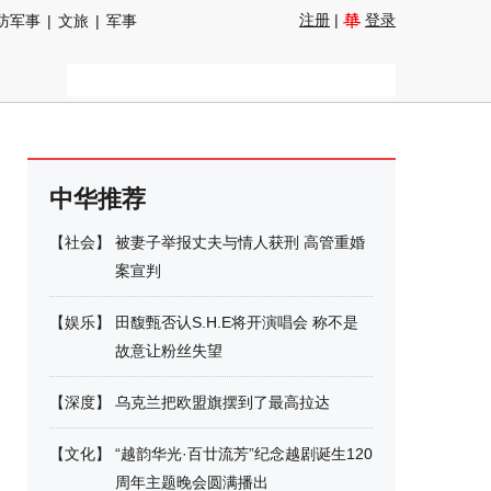
注册
|
登录
防军事
|
文旅
|
军事
中华推荐
【
社会
】
被妻子举报丈夫与情人获刑 高管重婚
案宣判
【
娱乐
】
田馥甄否认S.H.E将开演唱会 称不是
故意让粉丝失望
【
深度
】
乌克兰把欧盟旗摆到了最高拉达
【
文化
】
“越韵华光·百廿流芳”纪念越剧诞生120
周年主题晚会圆满播出