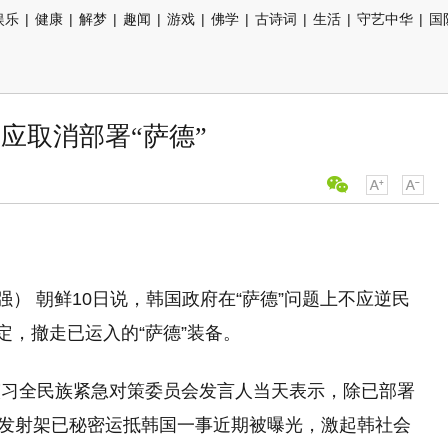
娱乐
|
健康
|
解梦
|
趣闻
|
游戏
|
佛学
|
古诗词
|
生活
|
守艺中华
|
国
应取消部署“萨德”
强） 朝鲜10日说，韩国政府在“萨德”问题上不应逆民
定，撤走已运入的“萨德”装备。
演习全民族紧急对策委员会发言人当天表示，除已部署
4台发射架已秘密运抵韩国一事近期被曝光，激起韩社会