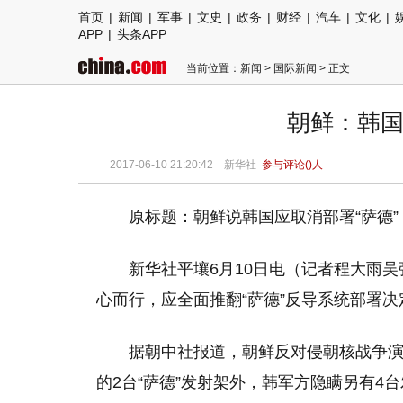
首页
|
新闻
|
军事
|
文史
|
政务
|
财经
|
汽车
|
文化
|
APP
|
头条APP
当前位置：
新闻
>
国际新闻
> 正文
朝鲜：韩国
2017-06-10 21:20:42
新华社
参与评论(
)人
原标题：朝鲜说韩国应取消部署“萨德”
新华社平壤6月10日电（记者程大雨吴
心而行，应全面推翻“萨德”反导系统部署决
据朝中社报道，朝鲜反对侵朝核战争
的2台“萨德”发射架外，韩军方隐瞒另有