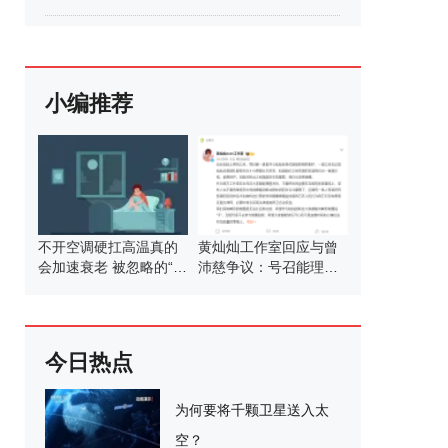
小编推荐
不开空调硬扛高温真的
黄灿灿工作室回应与曾
会加速衰老 被忽略的“夜
沛慈争议：号召能理智
晚高温”更凶险
发言
今日热点
为何要将千颗卫星送入太
空？