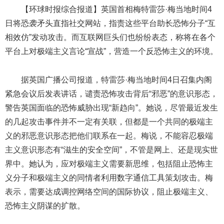
【环球时报综合报道】英国首相梅特雷莎·梅当地时间4
日将恐袭矛头直指社交网站，指责这些平台助长恐怖分子“互
相效仿”发动攻击。而互联网巨头们也纷纷表态，称将在各个
平台上对极端主义言论“宣战”，营造一个反恐怖主义的环境。
据英国广播公司报道，特雷莎·梅当地时间4日召集内阁
紧急会议后发表讲话，谴责恐怖攻击背后“邪恶”的意识形态，
警告英国面临的恐怖威胁出现“新趋向”。她说，尽管最近发生
的几起攻击事件并不一定有关联，但都是一个共同的极端主
义的邪恶意识形态把他们联系在一起。梅说，不能容忍极端
主义意识形态有“滋生的安全空间”，不管是网上、还是现实世
界中。她认为，应对极端主义需要新思维，包括阻止恐怖主
义分子和极端主义的同情者利用数字通信工具策划攻击。梅
表示，需要达成调控网络空间的国际协议，阻止极端主义、
恐怖主义阴谋的扩散。