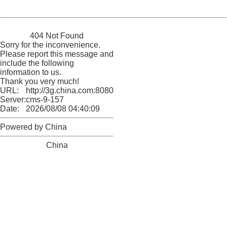
Powered by China
China
404 Not Found
Sorry for the inconvenience.
Please report this message and
include the following
information to us.
Thank you very much!
URL:
http://3g.china.com:8080/act/news/10000166/20170606
Server:
cms-9-157
Date:
2026/08/08 04:40:09
Powered by China
China
404 Not Found
Sorry for the inconvenience.
Please report this message and include the following
information to us.
Thank you very much!
URL:
http://3g.china.com:8080/act/news/10000166/20170606
Server:
cms-9-157
Date:
2026/08/08 04:40:09