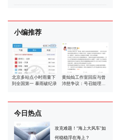
小编推荐
北京多站点小时雨量下
黄灿灿工作室回应与曾
到全国第一 暴雨破纪录
沛慈争议：号召能理智
发言
今日热点
攻克难题！“海上大风车”如
何稳稳浮在海上？