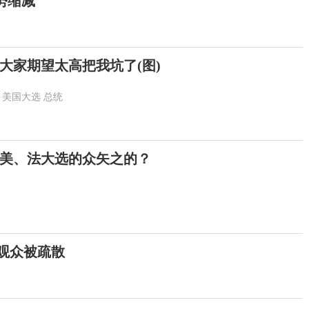
势缩减
大家期望太高把我坑了(图)
美国大选
总统
美、法大选的众矢之的？
观众被疏散
提高警惕！绷紧暑期护娃安全这根弦