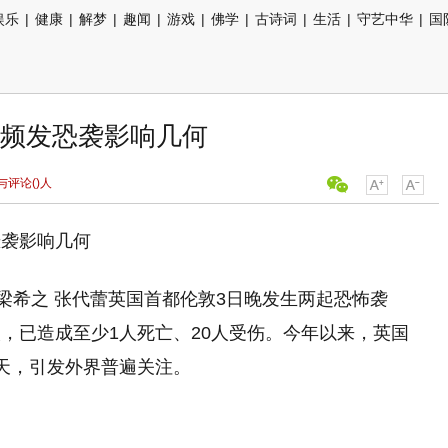
娱乐
|
健康
|
解梦
|
趣闻
|
游戏
|
佛学
|
古诗词
|
生活
|
守艺中华
|
国
频发恐袭影响几何
与评论(
)人
恐袭影响几何
 梁希之 张代蕾英国首都伦敦3日晚发生两起恐怖袭
，已造成至少1人死亡、20人受伤。今年以来，英国
天，引发外界普遍关注。