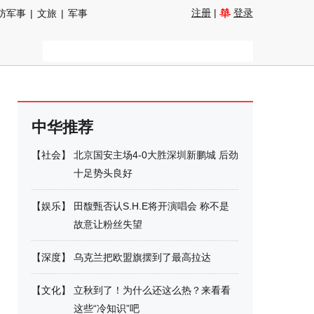
注册
|
登录
防军事
|
文旅
|
军事
中华推荐
【
社会
】
北京国安主场4-0大胜深圳新鹏城 后劲
十足势头良好
【
娱乐
】
田馥甄否认S.H.E将开演唱会 称不是
故意让粉丝失望
【
深度
】
乌克兰把欧盟旗摆到了最高拉达
【
文化
】
立秋到了！为什么还这么热？来看看
这些“冷知识”吧