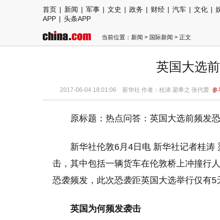
首页
|
新闻
|
军事
|
文史
|
政务
|
财经
|
汽车
|
文化
|
APP
|
头条APP
当前位置：
新闻
>
国际新闻
> 正文
英国大选前
2017-06-04 18:01:06
新华社 作者：桂涛 梁希之 张代蕾
参
原标题：热点问答：英国大选前频发
新华社伦敦6月4日电 新华社记者桂涛
击，其中包括一辆货车在伦敦桥上冲撞行人
恐袭频发，此次恐袭距英国大选举行仅有5
英国为何频发袭击