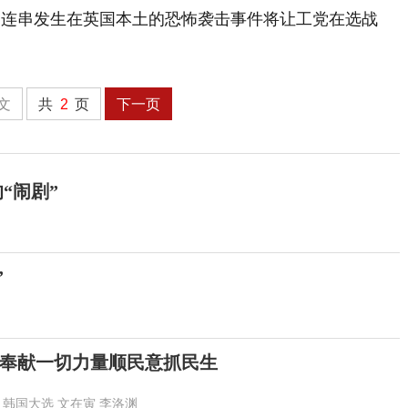
一连串发生在英国本土的恐怖袭击事件将让工党在选战
文
共
2
页
下一页
“闹剧”
”
奉献一切力量顺民意抓民生
韩国大选
文在寅
李洛渊