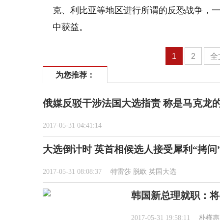
克、利比亚等地区进行所谓的反恐战争，
中获益。
1
2
全
为您推荐：
俄媒反驳干涉法国大选指责 称是马克龙的
2017-05-31 04:41:14
大选倒计时 英首相候选人接受犀利“拷问
2017-05-31 08:08:37
特雷莎
脱欧
英国大选
韩国新总理就职：将
2017-05-31 19:58:11
朴槿惠