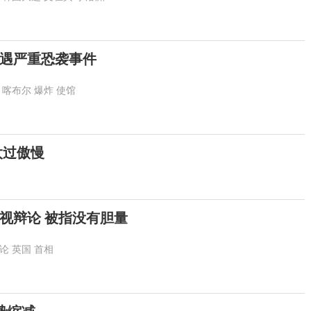
遇严重恐袭事件
喀布尔
爆炸
使馆
太过傲慢
视辩论 被指没有胆量
论
英国
首相