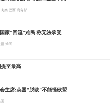
肉类
巴西
商务部
国家"回流"难民 称无法承受
欧盟
难民
别提至最高
会主席:英国"脱欧"不能怪欧盟
英国