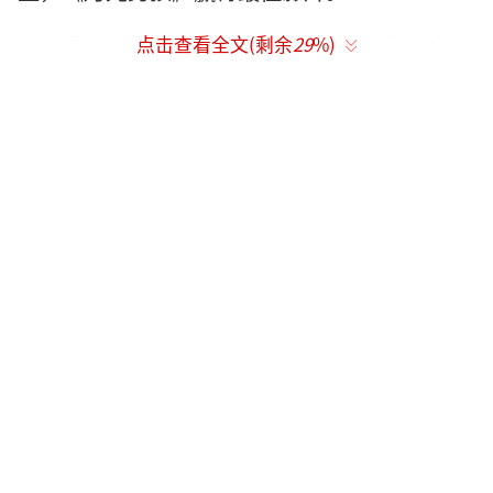
最不让人意外的，便是奥斯卡表演台上
点击查看全文(剩余
29
%)
的“怼特朗普”环节，外事儿（微信ID：xjb-w
aishier）也是一直等着看热闹的。
一开场，主持人吉米·坎摩尔就向特朗普
打出第一弹：“
我要对特朗普说一声谢谢，大
家还记得吗？去年人们可是都觉得奥斯卡才是
种族主义者
。而现在，黑人拯救了NASA，白人
却去振兴爵士乐。”
主持人吉米的宣传海报