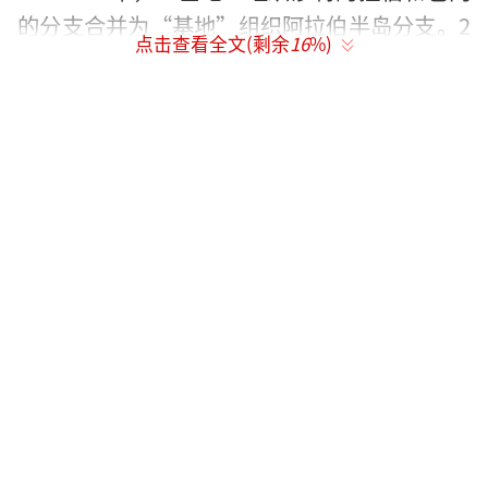
的分支合并为“基地”组织阿拉伯半岛分支。2
点击查看全文(剩余
16
%)
011年，也门国内发生动乱导致政权更迭，局势
持续动荡，“基地”组织阿拉伯半岛分支趁机
扩大在也门的势力范围。阿比扬省即为“基
地”组织活跃地区之一。