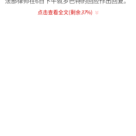
法部律师在6日下午就罗巴特的回应作出回复。
点击查看全文(剩余
37
%)
“罗巴特裁决”发布后，美国国土安全部
和国务院等政府部门4日起全面暂停实施特朗普
的行政令。特朗普4日在推特上抨击罗巴特，
称“这个所谓法官的意见……是可笑的并且会
被推翻”。
特朗普1月20日宣誓就职，1月27日签署总
统行政令，命令在120天内暂停全球难民入境；
在90天内暂停伊朗、苏丹、叙利亚、利比亚、
索马里、也门和伊拉克7国公民入境；无限期禁
止叙利亚难民进入美国。这一入境限制令遭到
全美多地抗议和世界多国批评。