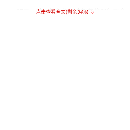
27日，美国新任总统特朗普签署行政命
点击查看全文(剩余
34
%)
令，宣布美国将在120天内暂停所有难民入境；
在90天内暂停伊朗、苏丹、叙利亚、利比亚、
索马里、也门和伊拉克7国公民入境；无限期禁
止叙利亚难民进入美国。这一禁令在美国和全
球引发争议。
联合国数据显示，自2011年3月叙利亚危机
爆发以来，多达120万名叙利亚难民涌入黎巴
嫩。另外，受战争影响，叙利亚国内目前仅有
少数国际航班。