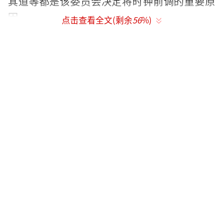
其道等都是该委员会决定将时钟前调的重要原
因。
点击查看全文(剩余
56
%)
“世界末日钟”是一面虚构的钟表，由美
国芝加哥大学《原子科学家公报》杂志于1947
年设立，今年刚好是“末日钟”设定70周年。
末日钟以午夜零点象征世界末日或核战爆发，
时间越接近零点表明核战风险越高，随着发展
也逐步被用于反映全球综合安全局势。根据世
界局势的变化，该杂志会将分针拨前或拨后，
以此提醒人们对生存问题的重视。影响指针调
整的因素包括国际核裁军和核不扩散方面的谈
判进程、民用核能规模的变化、核恐怖主义的
可能性变化以及气候变化等。现在，包括生物
灾难、网络安全等因素也被纳入了调整的考虑